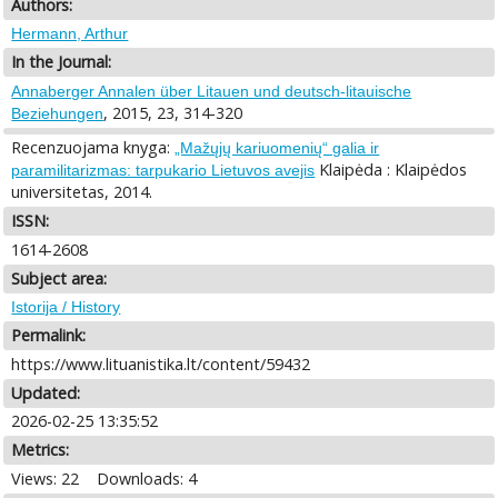
Authors:
Hermann, Arthur
In the Journal:
Annaberger Annalen über Litauen und deutsch-litauische
, 2015, 23, 314-320
Beziehungen
Recenzuojama knyga:
„Mažųjų kariuomenių“ galia ir
Klaipėda : Klaipėdos
paramilitarizmas: tarpukario Lietuvos avejis
universitetas, 2014.
ISSN:
1614-2608
Subject area:
Istorija / History
Permalink:
https://www.lituanistika.lt/content/59432
Updated:
2026-02-25 13:35:52
Metrics:
Views: 22
Downloads: 4