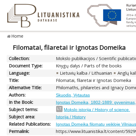
Home
Filomatai, filaretai ir Ignotas Domeika
Collection:
Mokslo publikacijos / Scientific publicat
Document Type:
Knygų dalys / Parts of the books
Language:
Lietuvių kalba / Lithuanian
Anglų kal
Title:
Filomatai, filaretai ir Ignotas Domeika
Alternative Title:
Philomaths, philaretes and Ignacy Dom
Authors:
Skuodis, Vytautas
In the Book:
Ignotas Domeika, 1802-1889: gyvenimas, d
Subject terms:
LT
Mokslo istorija / History of science.
Subject area:
Istorija / History
Related Publications:
Ignotas Domeika filomatų veikloje Vilniaus
Permalink:
https://www.lituanistika.lt/content/5929