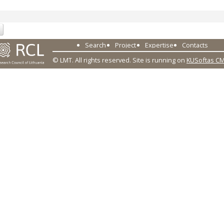
Search
Project
Expertise
Contacts
© LMT. All rights reserved.
Site is running on
KUSoftas C