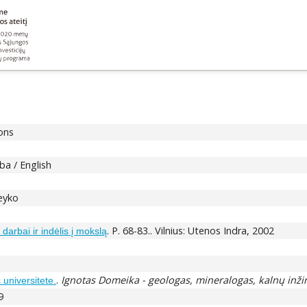
ions
ba / English
eyko
. P. 68-83.. Vilnius: Utenos Indra, 2002
arbai ir indėlis į mokslą
.
Ignotas Domeika - geologas, mineralogas, kalnų inžin
 universitete.
9