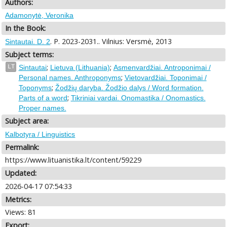
Authors:
Adamonytė, Veronika
In the Book:
. P. 2023-2031.. Vilnius: Versmė, 2013
Sintautai. D. 2
Subject terms:
;
;
LT
Sintautai
Lietuva (Lithuania)
Asmenvardžiai. Antroponimai /
;
Personal names. Anthroponyms
Vietovardžiai. Toponimai /
;
Toponyms
Žodžių daryba. Žodžio dalys / Word formation.
;
Parts of a word
Tikriniai vardai. Onomastika / Onomastics.
Proper names.
Subject area:
Kalbotyra / Linguistics
Permalink:
https://www.lituanistika.lt/content/59229
Updated:
2026-04-17 07:54:33
Metrics:
Views: 81
Export: