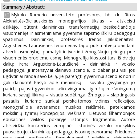
Summary / Abstract:
Mykolo Romerio universiteto profesorės, hb. dr. Ritos
LT
Aleknaitės-Bieliauskienės monografijos tikslas – atskleisti
atlikėjo, būtent dainininkės transformacijų besikeičiančioje
visuomenėje ir asmeniniame gyvenime tapsmo iškiliu pedagogu
ypatumus. Dainininkės, profesorės Irenos Jakubėnaitės-
Argustienės-Laurušienės fenomenas tapo puikiu atveju bandant
atverti asmenybę, pamatyti ir įvertinti žmogiškųjų prieigų prie
visuomenės problemų esmę. Monografija klostosi tarsi iš dviejų
dalių: Irena Argustienė-Laurušienė – dainininkė ir vokalo
pedagogė. Ji intensyviai dainavo scenoje, o dabar jau visi jos
ugdytiniai randa savo kelią. Jie parengti gyvenimui scenoje: nori ir
gali dainuoti! Rašyti apie menininką – suvokti gyvybingą jo
patirtį, pajusti gyvenimo kelio vingrumą, įgimčių reikšmingumą
kuriant savąjį likimą – visada sudėtinga. Žmogus – slaptingasis
pasaulis, kuriame sunkiai perskaitomos vidinės refleksijos.
Monografijoje atveriamos muzikos reikšmės, pateikiamos
mokslinių tyrimų koncepcijos. Viešinami Lietuvos filharmonijos
edukacinės veiklos pokaryje istorijos fragmentai. Autorė
atskleidžia konkrečios europinės istorinės vokalo mokyklos
puoselėtojų, dainininkų-pedagogų istorinę panoramą. Prieduose
pateikiami profesorės formuluojami šiuolaikinio dainavimo