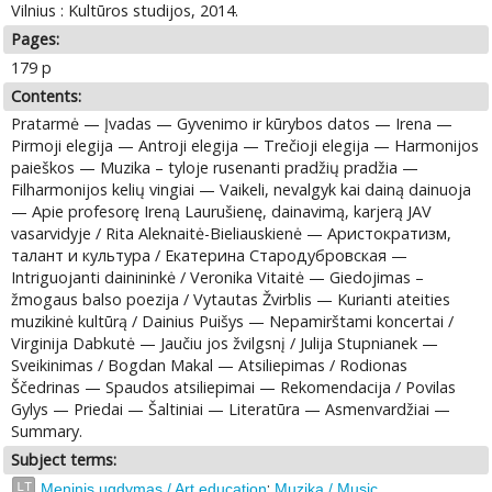
Vilnius : Kultūros studijos, 2014.
Pages:
179 p
Contents:
Pratarmė — Įvadas — Gyvenimo ir kūrybos datos — Irena —
Pirmoji elegija — Antroji elegija — Trečioji elegija — Harmonijos
paieškos — Muzika – tyloje rusenanti pradžių pradžia —
Filharmonijos kelių vingiai — Vaikeli, nevalgyk kai dainą dainuoja
— Apie profesorę Ireną Laurušienę, dainavimą, karjerą JAV
vasarvidyje / Rita Aleknaitė-Bieliauskienė — Аристократизм,
талант и культура / Екатерина Стародубровская —
Intriguojanti dainininkė / Veronika Vitaitė — Giedojimas –
žmogaus balso poezija / Vytautas Žvirblis — Kurianti ateities
muzikinė kultūrą / Dainius Puišys — Nepamirštami koncertai /
Virginija Dabkutė — Jaučiu jos žvilgsnį / Julija Stupnianek —
Sveikinimas / Bogdan Makal — Atsiliepimas / Rodionas
Ščedrinas — Spaudos atsiliepimai — Rekomendacija / Povilas
Gylys — Priedai — Šaltiniai — Literatūra — Asmenvardžiai —
Summary.
Subject terms:
;
LT
Meninis ugdymas / Art education
Muzika / Music.