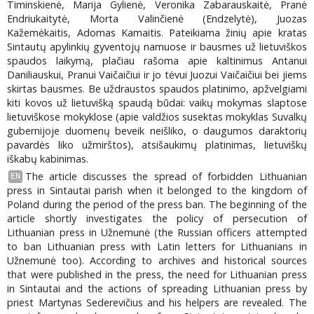
Timinskienė, Marija Gylienė, Veronika Zabarauskaitė, Pranė
Endriukaitytė, Morta Valinčienė (Endzelytė), Juozas
Kažemėkaitis, Adomas Kamaitis. Pateikiama žinių apie kratas
Sintautų apylinkių gyventojų namuose ir bausmes už lietuviškos
spaudos laikymą, plačiau rašoma apie kaltinimus Antanui
Daniliauskui, Pranui Vaičaičiui ir jo tėvui Juozui Vaičaičiui bei jiems
skirtas bausmes. Be uždraustos spaudos platinimo, apžvelgiami
kiti kovos už lietuvišką spaudą būdai: vaikų mokymas slaptose
lietuviškose mokyklose (apie valdžios susektas mokyklas Suvalkų
gubernijoje duomenų beveik neišliko, o daugumos daraktorių
pavardės liko užmirštos), atsišaukimų platinimas, lietuviškų
iškabų kabinimas.
The article discusses the spread of forbidden Lithuanian
EN
press in Sintautai parish when it belonged to the kingdom of
Poland during the period of the press ban. The beginning of the
article shortly investigates the policy of persecution of
Lithuanian press in Užnemunė (the Russian officers attempted
to ban Lithuanian press with Latin letters for Lithuanians in
Užnemunė too). According to archives and historical sources
that were published in the press, the need for Lithuanian press
in Sintautai and the actions of spreading Lithuanian press by
priest Martynas Sederevičius and his helpers are revealed. The