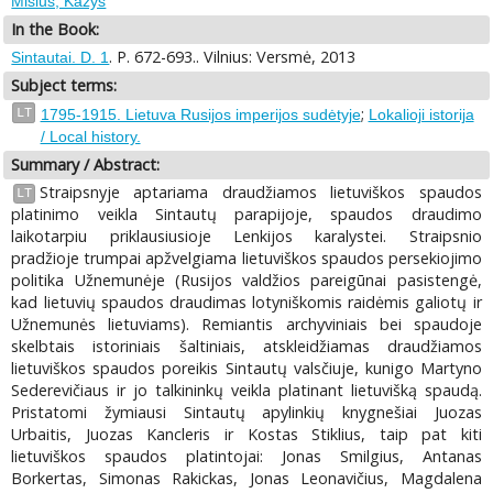
Misius, Kazys
In the Book:
. P. 672-693.. Vilnius: Versmė, 2013
Sintautai. D. 1
Subject terms:
;
LT
1795-1915. Lietuva Rusijos imperijos sudėtyje
Lokalioji istorija
/ Local history.
Summary / Abstract:
Straipsnyje aptariama draudžiamos lietuviškos spaudos
LT
platinimo veikla Sintautų parapijoje, spaudos draudimo
laikotarpiu priklausiusioje Lenkijos karalystei. Straipsnio
pradžioje trumpai apžvelgiama lietuviškos spaudos persekiojimo
politika Užnemunėje (Rusijos valdžios pareigūnai pasistengė,
kad lietuvių spaudos draudimas lotyniškomis raidėmis galiotų ir
Užnemunės lietuviams). Remiantis archyviniais bei spaudoje
skelbtais istoriniais šaltiniais, atskleidžiamas draudžiamos
lietuviškos spaudos poreikis Sintautų valsčiuje, kunigo Martyno
Sederevičiaus ir jo talkininkų veikla platinant lietuvišką spaudą.
Pristatomi žymiausi Sintautų apylinkių knygnešiai Juozas
Urbaitis, Juozas Kancleris ir Kostas Stiklius, taip pat kiti
lietuviškos spaudos platintojai: Jonas Smilgius, Antanas
Borkertas, Simonas Rakickas, Jonas Leonavičius, Magdalena