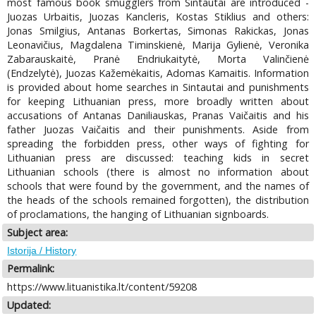
most famous book smugglers from Sintautai are introduced -
Juozas Urbaitis, Juozas Kancleris, Kostas Stiklius and others:
Jonas Smilgius, Antanas Borkertas, Simonas Rakickas, Jonas
Leonavičius, Magdalena Timinskienė, Marija Gylienė, Veronika
Zabarauskaitė, Pranė Endriukaitytė, Morta Valinčienė
(Endzelytė), Juozas Kažemėkaitis, Adomas Kamaitis. Information
is provided about home searches in Sintautai and punishments
for keeping Lithuanian press, more broadly written about
accusations of Antanas Daniliauskas, Pranas Vaičaitis and his
father Juozas Vaičaitis and their punishments. Aside from
spreading the forbidden press, other ways of fighting for
Lithuanian press are discussed: teaching kids in secret
Lithuanian schools (there is almost no information about
schools that were found by the government, and the names of
the heads of the schools remained forgotten), the distribution
of proclamations, the hanging of Lithuanian signboards.
Subject area:
Istorija / History
Permalink:
https://www.lituanistika.lt/content/59208
Updated: