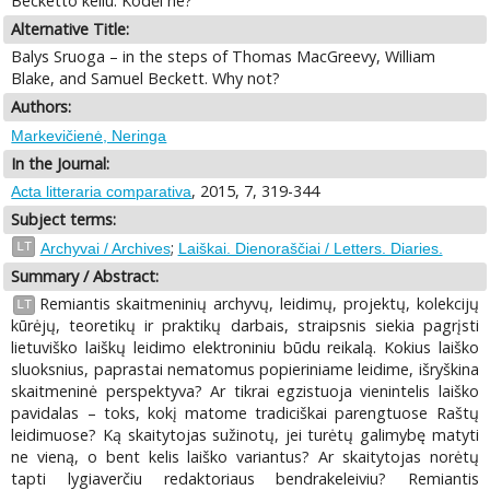
Becketto keliu. Kodėl ne?
Alternative Title:
Balys Sruoga – in the steps of Thomas MacGreevy, William
Blake, and Samuel Beckett. Why not?
Authors:
Markevičienė, Neringa
In the Journal:
, 2015, 7, 319-344
Acta litteraria comparativa
Subject terms:
;
LT
Archyvai / Archives
Laiškai. Dienoraščiai / Letters. Diaries.
Summary / Abstract:
Remiantis skaitmeninių archyvų, leidimų, projektų, kolekcijų
LT
kūrėjų, teoretikų ir praktikų darbais, straipsnis siekia pagrįsti
lietuviško laiškų leidimo elektroniniu būdu reikalą. Kokius laiško
sluoksnius, paprastai nematomus popieriniame leidime, išryškina
skaitmeninė perspektyva? Ar tikrai egzistuoja vienintelis laiško
pavidalas – toks, kokį matome tradiciškai parengtuose Raštų
leidimuose? Ką skaitytojas sužinotų, jei turėtų galimybę matyti
ne vieną, o bent kelis laiško variantus? Ar skaitytojas norėtų
tapti lygiaverčiu redaktoriaus bendrakeleiviu? Remiantis