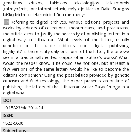
genetinės kritikos, takiosios tekstologijos teikiamomis
galimybėmis, pristatomi lietuvių rašytojo klasiko Balio Sruogos
laiškų leidimo elektroniniu būdu metmenys.
Referring to digital archives, various editions, projects and
EN
works by editors of collections, theoreticians, and practicians,
the article aims to justify the necessity of publishing letters in a
digital way in Lithuanian. What levels of the letter, usually
unnoticed in the paper editions, does digital publishing
highlight? Is there really only one form of the letter, the one we
see in a traditionally edited corpus of an author’s works? What
would the reader know, if he could see not one, but at least a
few versions of the same letter? Would he like to become the
editor’s companion? Using the possibilities provided by genetic
criticism and fluid textology, the paper presents an outline of
publishing the letters of the Lithuanian writer Balys Sruoga in a
digital way.
DOI:
10.15823/alc.2014.24
ISSN:
1822-5608
Subject area: