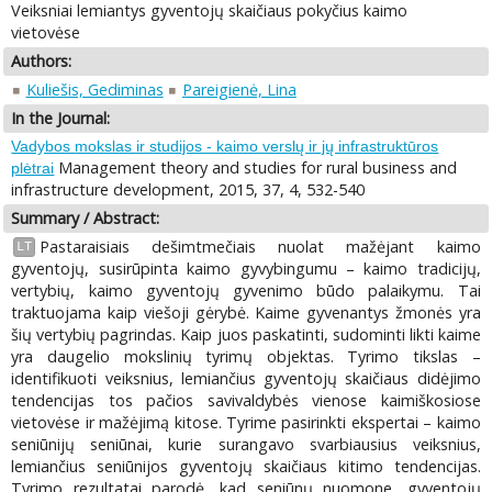
Veiksniai lemiantys gyventojų skaičiaus pokyčius kaimo
vietovėse
Authors:
Kuliešis, Gediminas
Pareigienė, Lina
In the Journal:
Vadybos mokslas ir studijos - kaimo verslų ir jų infrastruktūros
Management theory and studies for rural business and
plėtrai
infrastructure development, 2015, 37, 4, 532-540
Summary / Abstract:
Pastaraisiais dešimtmečiais nuolat mažėjant kaimo
LT
gyventojų, susirūpinta kaimo gyvybingumu – kaimo tradicijų,
vertybių, kaimo gyventojų gyvenimo būdo palaikymu. Tai
traktuojama kaip viešoji gėrybė. Kaime gyvenantys žmonės yra
šių vertybių pagrindas. Kaip juos paskatinti, sudominti likti kaime
yra daugelio mokslinių tyrimų objektas. Tyrimo tikslas –
identifikuoti veiksnius, lemiančius gyventojų skaičiaus didėjimo
tendencijas tos pačios savivaldybės vienose kaimiškosiose
vietovėse ir mažėjimą kitose. Tyrime pasirinkti ekspertai – kaimo
seniūnijų seniūnai, kurie surangavo svarbiausius veiksnius,
lemiančius seniūnijos gyventojų skaičiaus kitimo tendencijas.
Tyrimo rezultatai parodė, kad seniūnų nuomone, gyventojų