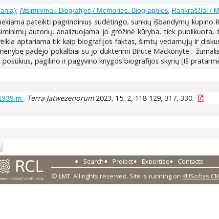
;
;
uania)
Atsiminimai. Biografijos / Memories. Biographies
Rankraščiai / M
iekiama pateikti pagrindinius sudėtingo, sunkių išbandymų kupino R
iminimų autorių, analizuojama jo grožinė kūryba, tiek publikuota, t
eikla aptariama tik kaip biografijos faktas, šimtų vedamųjų ir diskusin
menybę padėjo pokalbiai su jo dukterimi Birute Mackonyte - žurnaliste
osūkius, pagilino ir pagyvino knygos biografijos skyrių [Iš pratarmė
.
Terra Jatwezenorum
2023, 15, 2, 118-129, 317, 330.
-1939 m.
1
Search
Project
Expertise
Contacts
© LMT. All rights reserved.
Site is running on
KUSoftas C