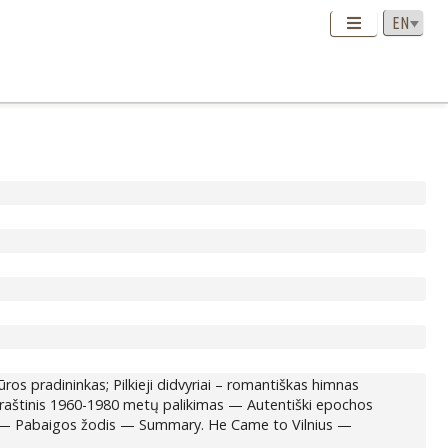
os pradininkas; Pilkieji didvyriai – romantiškas himnas
kraštinis 1960-1980 metų palikimas — Autentiški epochos
ntis — Pabaigos žodis — Summary. He Came to Vilnius —