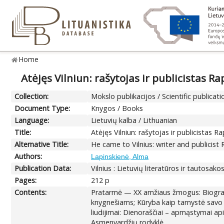
Home
Atėjęs Vilniun: rašytojas ir publicistas R
Collection:
Mokslo publikacijos / Scientific publicati
Document Type:
Knygos / Books
Language:
Lietuvių kalba / Lithuanian
Title:
Atėjęs Vilniun: rašytojas ir publicistas 
Alternative Title:
He came to Vilnius: writer and publicis
Authors:
Lapinskienė, Alma
Publication Data:
Vilnius : Lietuvių literatūros ir tautosako
Pages:
212 p
Contents:
Pratarmė — XX amžiaus žmogus: Biografija
knygnešiams; Kūryba kaip tarnystė savo
liudijimai: Dienoraščiai – apmąstymai a
Asmenvardžių rodyklė.