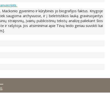
anuscripts.
. Mackonio gyvenimo ir kūrybinės jo biografijos faktus. Knygoje
iek saugoma archyvuose, ir į beletristikos lauką graviruojantys
ių straipsnių, įvairių publicistinių tekstų analizę paliekant šios
 ir rašytoja. Jos atsiminimai apie Tėvą leido geriau suvokti kai
s].
MS
.