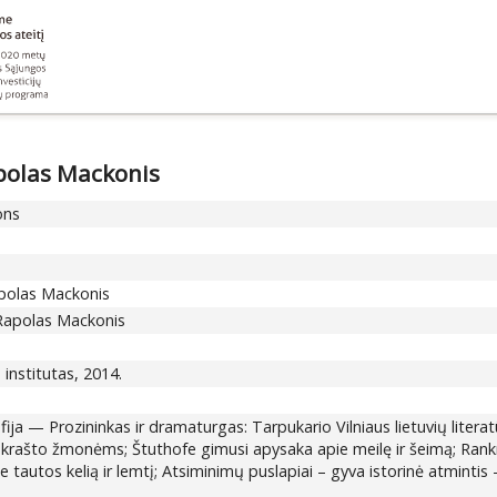
apolas Mackonis
ons
Rapolas Mackonis
t Rapolas Mackonis
s institutas, 2014.
 — Prozininkas ir dramaturgas: Tarpukario Vilniaus lietuvių literatūr
 krašto žmonėms; Štuthofe gimusi apysaka apie meilę ir šeimą; Ran
pie tautos kelią ir lemtį; Atsiminimų puslapiai – gyva istorinė atmi