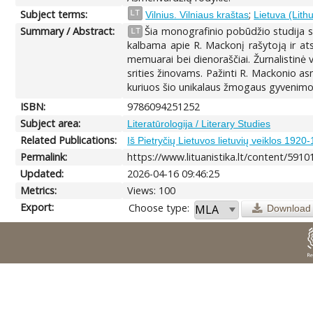
Subject terms:
;
LT
Vilnius. Vilniaus kraštas
Lietuva (Lith
Summary / Abstract:
Šia monografinio pobūdžio studija s
LT
kalbama apie R. Mackonį rašytoją ir ats
memuarai bei dienoraščiai. Žurnalistinė v
srities žinovams. Pažinti R. Mackonio as
kuriuos šio unikalaus žmogaus gyvenimo p
ISBN:
9786094251252
Subject area:
Literatūrologija / Literary Studies
Related Publications:
Iš Pietryčių Lietuvos lietuvių veiklos 1920
Permalink:
https://www.lituanistika.lt/content/5910
Updated:
2026-04-16 09:46:25
Metrics:
Views: 100
Export:
Choose type:
Download