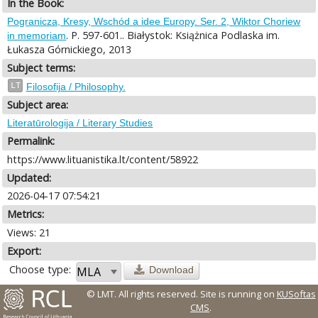
In the Book:
Pogranicza, Kresy, Wschód a idee Europy. Ser. 2, Wiktor Choriew
. P. 597-601.. Białystok: Książnica Podlaska im.
in memoriam
Łukasza Górnickiego, 2013
Subject terms:
LT
Filosofija / Philosophy.
Subject area:
Literatūrologija / Literary Studies
Permalink:
https://www.lituanistika.lt/content/58922
Updated:
2026-04-17 07:54:21
Metrics:
Views: 21
Export:
Choose type:
Download
© LMT. All rights reserved.
Site is running on
KUSoftas
CMS
.