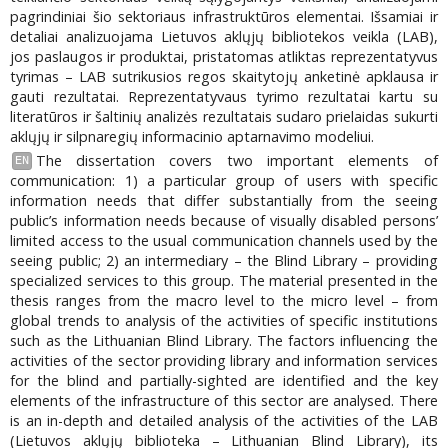
pagrindiniai šio sektoriaus infrastruktūros elementai. Išsamiai ir
detaliai analizuojama Lietuvos aklųjų bibliotekos veikla (LAB),
jos paslaugos ir produktai, pristatomas atliktas reprezentatyvus
tyrimas – LAB sutrikusios regos skaitytojų anketinė apklausa ir
gauti rezultatai. Reprezentatyvaus tyrimo rezultatai kartu su
literatūros ir šaltinių analizės rezultatais sudaro prielaidas sukurti
aklųjų ir silpnaregių informacinio aptarnavimo modeliui.
The dissertation covers two important elements of
EN
communication: 1) a particular group of users with specific
information needs that differ substantially from the seeing
public’s information needs because of visually disabled persons’
limited access to the usual communication channels used by the
seeing public; 2) an intermediary – the Blind Library – providing
specialized services to this group. The material presented in the
thesis ranges from the macro level to the micro level – from
global trends to analysis of the activities of specific institutions
such as the Lithuanian Blind Library. The factors influencing the
activities of the sector providing library and information services
for the blind and partially-sighted are identified and the key
elements of the infrastructure of this sector are analysed. There
is an in-depth and detailed analysis of the activities of the LAB
(Lietuvos aklųjų biblioteka – Lithuanian Blind Library), its