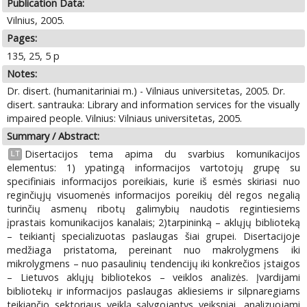
Publication Data:
Vilnius, 2005.
Pages:
135, 25, 5 p
Notes:
Dr. disert. (humanitariniai m.) - Vilniaus universitetas, 2005. Dr.
disert. santrauka: Library and information services for the visually
impaired people. Vilnius: Vilniaus universitetas, 2005.
Summary / Abstract:
Disertacijos tema apima du svarbius komunikacijos
LT
elementus: 1) ypatingą informacijos vartotojų grupę su
specifiniais informacijos poreikiais, kurie iš esmės skiriasi nuo
reginčiųjų visuomenės informacijos poreikių dėl regos negalią
turinčių asmenų ribotų galimybių naudotis regintiesiems
įprastais komunikacijos kanalais; 2)tarpininką – aklųjų biblioteką
– teikiantį specializuotas paslaugas šiai grupei. Disertacijoje
medžiaga pristatoma, pereinant nuo makrolygmens iki
mikrolygmens – nuo pasaulinių tendencijų iki konkrečios įstaigos
– Lietuvos aklųjų bibliotekos – veiklos analizės. Įvardijami
bibliotekų ir informacijos paslaugas akliesiems ir silpnaregiams
teikiančio sektoriaus veiklą sąlygojantys veiksniai, analizuojami