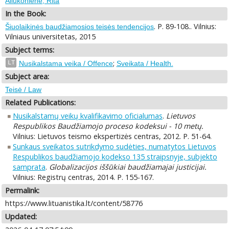
Aliukonienė, Rita
In the Book:
. P. 89-108.. Vilnius:
Šiuolaikinės baudžiamosios teisės tendencijos
Vilniaus universitetas, 2015
Subject terms:
;
LT
Nusikalstama veika / Offence
Sveikata / Health.
Subject area:
Teisė / Law
Related Publications:
Nusikalstamų veikų kvalifikavimo oficialumas
.
Lietuvos
Respublikos Baudžiamojo proceso kodeksui - 10 metų.
Vilnius: Lietuvos teismo ekspertizės centras, 2012. P. 51-64.
Sunkaus sveikatos sutrikdymo sudėties, numatytos Lietuvos
Respublikos baudžiamojo kodekso 135 straipsnyje, subjekto
samprata
.
Globalizacijos iššūkiai baudžiamajai justicijai.
Vilnius: Registrų centras, 2014. P. 155-167.
Permalink:
https://www.lituanistika.lt/content/58776
Updated: