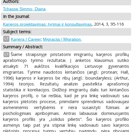
Authors:
Tchasse Simmo, Diana
In the Journal:
, 2014, 3, 95-116
Karjeros projektavimas: tyrimai ir konsultavimas
Subject terms:
;
LT
Karjera / Career
Migracija / Migration.
Summary / Abstract:
Šiame straipsnyje pristatomi imigrantų karjeros profilių
LT
aprašomojo tyrimo rezultatai. Į anketos klausimus sutiko
atsakyti 71 aukštos kvalifikacijos Lietuvoje gyvenantis
imigrantas. Tyrime naudotos kintančios (angl.: protean; Hall,
1996) karjeros ir karjeros be ribų (angl.: boundaryless; (Arthur,
1994) teorijos. Rezultatų analizei pasitelkta aprašomoji
statistika ir koreliacijos. Didžioji imigrantų dalis turi kintančios
karjeros profilį, o tai reiškia, kad jie yra linkę vadovauti sau
karjeros plėtotės procese, priimdami sprendimus vadovaujasi
asmeninėmis vertybėmis ir nėra susaistyti fiziniais ar
psichologiniais apribojimais. Antras labiausiai dominuojantis
karjeros profilis yra „solidus pilietis“. Šio karjeros profilio
asmenys taip pat yra stipriai linkę vadovauti savo karjeros
plėtotės procesui turimų vertybių pagrindu, nėra ribojami