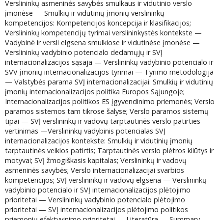
Verslininkų asmeninės savybės smulkaus ir vidutinio verslo
įmonėse — Smulkių ir vidutinių įmonių verslininkų
kompetencijos: Kompetencijos koncepcija ir klasifikacijos;
Verslininkų kompetencijų tyrimai verslininkystės kontekste —
Vadybinė ir versli elgsena smulkiose ir vidutinėse įmonėse —
Verslininkų vadybinio potencialo dedamųjų ir SVĮ
internacionalizacijos sąsaja — Verslininkų vadybinio potencialo ir
SVV įmonių internacionalizacijos tyrimai — Tyrimo metodologija
— Valstybės parama SVĮ internacionalizacijai: Smulkių ir vidutinių
įmonių internacionalizacijos politika Europos Sąjungoje;
Internacionalizacijos politikos ES įgyvendinimo priemonės; Verslo
paramos sistemos tam tikrose šalyse; Verslo paramos sistemų
tipai — SVĮ verslininkų ir vadovų tarptautinės verslo patirties
vertinimas —Verslininkų vadybinis potencialas SVĮ
internacionalizacijos kontekste: Smulkių ir vidutinių įmonių
tarptautinės veiklos patirtis; Tarptautinės verslo plėtros kliūtys ir
motyvai; SVĮ žmogiškasis kapitalas; Verslininkų ir vadovų
asmeninės savybės; Verslo internacionalizacijai svarbios
kompetencijos; SVĮ verslininkų ir vadovų elgsena — Verslininkų
vadybinio potencialo ir SVĮ internacionalizacijos plėtojimo
prioritetai — Verslininkų vadybinio potencialo plėtojimo
prioritetai — SVĮ internacionalizacijos plėtojimo politikos
priemonių efektyvinimo prioritetai — Literatūra — Summary —