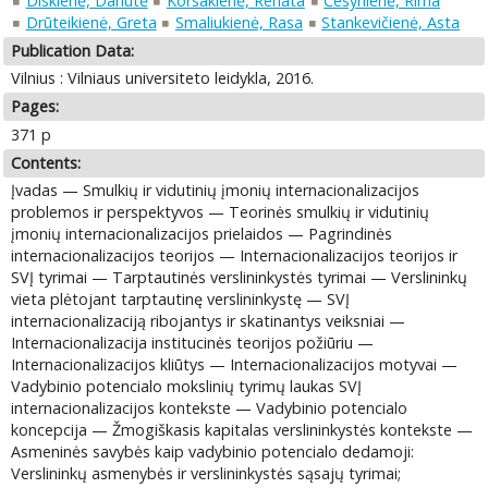
Diskienė, Danutė
Korsakienė, Renata
Česynienė, Rima
Drūteikienė, Greta
Smaliukienė, Rasa
Stankevičienė, Asta
Publication Data:
Vilnius : Vilniaus universiteto leidykla, 2016.
Pages:
371 p
Contents:
Įvadas — Smulkių ir vidutinių įmonių internacionalizacijos
problemos ir perspektyvos — Teorinės smulkių ir vidutinių
įmonių internacionalizacijos prielaidos — Pagrindinės
internacionalizacijos teorijos — Internacionalizacijos teorijos ir
SVĮ tyrimai — Tarptautinės verslininkystės tyrimai — Verslininkų
vieta plėtojant tarptautinę verslininkystę — SVĮ
internacionalizaciją ribojantys ir skatinantys veiksniai —
Internacionalizacija institucinės teorijos požiūriu —
Internacionalizacijos kliūtys — Internacionalizacijos motyvai —
Vadybinio potencialo mokslinių tyrimų laukas SVĮ
internacionalizacijos kontekste — Vadybinio potencialo
koncepcija — Žmogiškasis kapitalas verslininkystės kontekste —
Asmeninės savybės kaip vadybinio potencialo dedamoji:
Verslininkų asmenybės ir verslininkystės sąsajų tyrimai;