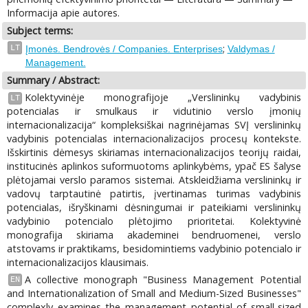
Informacija apie autores.
Subject terms:
;
LT
Įmonės. Bendrovės / Companies. Enterprises
Valdymas /
Management.
Summary / Abstract:
Kolektyvinėje monografijoje „Verslininkų vadybinis
LT
potencialas ir smulkaus ir vidutinio verslo įmonių
internacionalizacija“ kompleksiškai nagrinėjamas SVĮ verslininkų
vadybinis potencialas internacionalizacijos procesų kontekste.
Išskirtinis dėmesys skiriamas internacionalizacijos teorijų raidai,
institucinės aplinkos suformuotoms aplinkybėms, ypač ES šalyse
plėtojamai verslo paramos sistemai. Atskleidžiama verslininkų ir
vadovų tarptautinė patirtis, įvertinamas turimas vadybinis
potencialas, išryškinami dėsningumai ir pateikiami verslininkų
vadybinio potencialo plėtojimo prioritetai. Kolektyvinė
monografija skiriama akademinei bendruomenei, verslo
atstovams ir praktikams, besidomintiems vadybinio potencialo ir
internacionalizacijos klausimais.
A collective monograph "Business Management Potential
EN
and Internationalization of Small and Medium-Sized Businesses"
complexly examines the management potential of small-sized