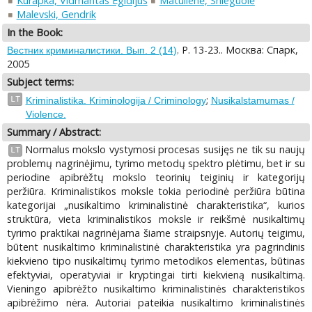
Kurapka, Vidmantas Egidijus
Matulienė, Snieguolė
Malevski, Gendrik
In the Book:
. P. 13-23.. Москва: Спарк,
Вестник криминалистики. Вып. 2 (14)
2005
Subject terms:
;
LT
Kriminalistika. Kriminologija / Criminology
Nusikalstamumas /
Violence.
Summary / Abstract:
Normalus mokslo vystymosi procesas susijęs ne tik su naujų
LT
problemų nagrinėjimu, tyrimo metodų spektro plėtimu, bet ir su
periodine apibrėžtų mokslo teorinių teiginių ir kategorijų
peržiūra. Kriminalistikos moksle tokia periodinė peržiūra būtina
kategorijai „nusikaltimo kriminalistinė charakteristika“, kurios
struktūra, vieta kriminalistikos moksle ir reikšmė nusikaltimų
tyrimo praktikai nagrinėjama šiame straipsnyje. Autorių teigimu,
būtent nusikaltimo kriminalistinė charakteristika yra pagrindinis
kiekvieno tipo nusikaltimų tyrimo metodikos elementas, būtinas
efektyviai, operatyviai ir kryptingai tirti kiekvieną nusikaltimą.
Vieningo apibrėžto nusikaltimo kriminalistinės charakteristikos
apibrėžimo nėra. Autoriai pateikia nusikaltimo kriminalistinės