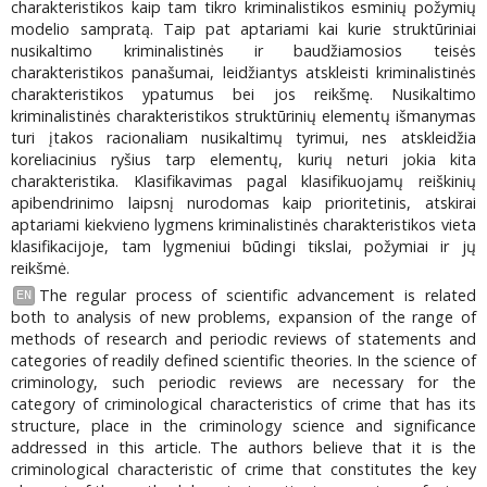
charakteristikos kaip tam tikro kriminalistikos esminių požymių
modelio sampratą. Taip pat aptariami kai kurie struktūriniai
nusikaltimo kriminalistinės ir baudžiamosios teisės
charakteristikos panašumai, leidžiantys atskleisti kriminalistinės
charakteristikos ypatumus bei jos reikšmę. Nusikaltimo
kriminalistinės charakteristikos struktūrinių elementų išmanymas
turi įtakos racionaliam nusikaltimų tyrimui, nes atskleidžia
koreliacinius ryšius tarp elementų, kurių neturi jokia kita
charakteristika. Klasifikavimas pagal klasifikuojamų reiškinių
apibendrinimo laipsnį nurodomas kaip prioritetinis, atskirai
aptariami kiekvieno lygmens kriminalistinės charakteristikos vieta
klasifikacijoje, tam lygmeniui būdingi tikslai, požymiai ir jų
reikšmė.
The regular process of scientific advancement is related
EN
both to analysis of new problems, expansion of the range of
methods of research and periodic reviews of statements and
categories of readily defined scientific theories. In the science of
criminology, such periodic reviews are necessary for the
category of criminological characteristics of crime that has its
structure, place in the criminology science and significance
addressed in this article. The authors believe that it is the
criminological characteristic of crime that constitutes the key