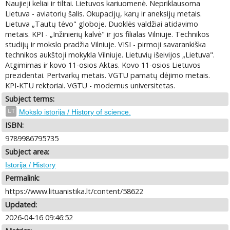
Naujieji keliai ir tiltai. Lietuvos kariuomenė. Nepriklausoma
Lietuva - aviatorių šalis. Okupacijų, karų ir aneksijų metais.
Lietuva „Tautų tėvo" globoje. Duoklės valdžiai atidavimo
metais. KPI - „Inžinierių kalvė" ir jos filialas Vilniuje. Technikos
studijų ir mokslo pradžia Vilniuje. VISI - pirmoji savarankiška
technikos aukštoji mokykla Vilniuje. Lietuvių išeivijos „Lietuva".
Atgimimas ir kovo 11-osios Aktas. Kovo 11-osios Lietuvos
prezidentai. Pertvarkų metais. VGTU pamatų dėjimo metais.
KPI-KTU rektoriai. VGTU - modernus universitetas.
Subject terms:
LT
Mokslo istorija / History of science.
ISBN:
9789986795735
Subject area:
Istorija / History
Permalink:
https://www.lituanistika.lt/content/58622
Updated:
2026-04-16 09:46:52