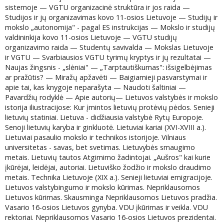
sistemoje — VGTU organizacinė struktūra ir jos raida —
Studijos ir jų organizavimas kovo 11-osios Lietuvoje — Studijų ir
mokslo „autonomija" - pagal ES instrukcijas — Mokslo ir studijų
valdininkija kovo 11-osios Lietuvoje — VGTU studijų
organizavimo raida — Studentų savivalda — Mokslas Lietuvoje
ir VGTU — Svarbiausios VGTU tyrimų kryptys ir jų rezultatai —
Naujas žingsnis - „slėniai" — „Tarptautiškumas": išsigelbėjimas
ar pražūtis? — Miražų apžavėti — Baigiamieji pasvarstymai ir
apie tai, kas knygoje neparašyta — Naudoti šaltiniai —
Pavardžių rodyklė — Apie autorių— Lietuvos valstybės ir mokslo
istorija iliustracijose: Kur įmintos lietuvių protėvių pėdos. Senieji
lietuvių statiniai. Lietuva - didžiausia valstybė Rytų Europoje.
Senoji lietuvių karyba ir ginkluotė. Lietuviai kariai (XVI-XVIII a.).
Lietuviai pasaulio mokslo ir technikos istorijoje. Vilniaus
universitetas - savas, bet svetimas. Lietuvybės smaugimo
metais. Lietuvių tautos Atgimimo žadintojai. „Aušros" kai kurie
įkūrėjai, leidėjai, autoriai. Lietuviško žodžio ir mokslo draudimo
metais. Technika Lietuvoje (XIX a.). Senieji lietuviai emigracijoje.
Lietuvos valstybingumo ir mokslo kūrimas. Nepriklausomos
Lietuvos kūrimas. Skausminga Nepriklausomos Lietuvos pradžia.
Vasario 16-osios Lietuvos gynyba. VDU įkūrimas ir veikla. VDU
rektoriai. Nepriklausomos Vasario 16-osios Lietuvos prezidentai.