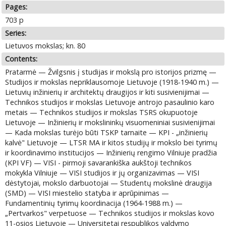
Pages:
703 p
Series:
Lietuvos mokslas; kn. 80
Contents:
Pratarmė — Žvilgsnis į studijas ir mokslą pro istorijos prizmę —
Studijos ir mokslas nepriklausomoje Lietuvoje (1918-1940 m.) —
Lietuvių inžinierių ir architektų draugijos ir kiti susivienijimai —
Technikos studijos ir mokslas Lietuvoje antrojo pasaulinio karo
metais — Technikos studijos ir mokslas TSRS okupuotoje
Lietuvoje — Inžinierių ir mokslininkų visuomeniniai susivienijimai
— Kada mokslas turėjo būti TSKP tarnaite — KPI - „inžinierių
kalvė" Lietuvoje — LTSR MA ir kitos studijų ir mokslo bei tyrimų
ir koordinavimo institucijos — Inžinierių rengimo Vilniuje pradžia
(KPI VF) — VISI - pirmoji savarankiška aukštoji technikos
mokykla Vilniuje — VISI studijos ir jų organizavimas — VISI
dėstytojai, mokslo darbuotojai — Studentų mokslinė draugija
(SMD) — VISI miestelio statyba ir aprūpinimas —
Fundamentinių tyrimų koordinacija (1964-1988 m.) —
„Pertvarkos" verpetuose — Technikos studijos ir mokslas kovo
11-osios Lietuvoje — Universitetai respublikos valdymo