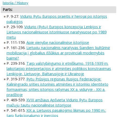
Istorija / History
Parts:
P. 9-27.
Vidurio Rytų Europos praeitis ir herojai po istorijos
pabaigos
P. 29-109.
Vidurio (Rytų) Europos koncepcija Lenkijos ir
Lietuvos nacionaliniuose istoriniuose naratyvuose po 1989
metų
P. 111-159.
Apie vienybę nacionalinėse istorijose
P. 161-236.
Lietuvių nacionalinis naratyvas šiandien: kultūrinė
mobilizacija į globalius iššūkius ar provinciali modernybės
baimė?
P. 239-316.
Tarp valstybingumo ir etniškumo. 1918-1939 m.
laikotarpio interpretacijos ir atminties politikos konstravimas
Lenkijoje, Lietuvoje, Baltarusijoje ir Ukrainoje
P. 319-377.
Rytų Prūsijos regionas Rusijos Federacijoje:
Kaliningrado srities istorinės atminties ir istorinio identiteto
formavimas; srities istorijos rašymas XX a. viduryje - XXI a.
pradžioje
P. 469-539.
XVIII amžiaus Apšvieta Vidurio Rytų Europos
mažųjų tautų nacionalinėse istorijose
P. 541-615.
XIX a. Lietuvos pasakojimo likimas po 1990 m.:
tarp funkcionalumo ir inercijos