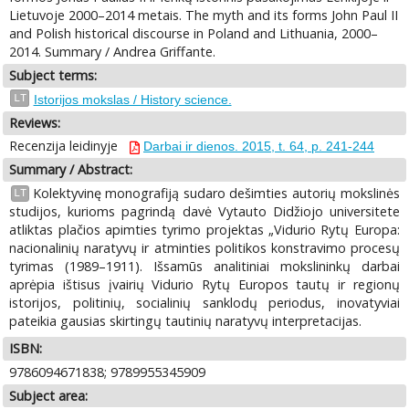
Lietuvoje 2000–2014 metais. The myth and its forms John Paul II
and Polish historical discourse in Poland and Lithuania, 2000–
2014. Summary / Andrea Griffante.
Subject terms:
LT
Istorijos mokslas / History science.
Reviews:
Recenzija leidinyje
Darbai ir dienos. 2015, t. 64, p. 241-244
Summary / Abstract:
Kolektyvinę monografiją sudaro dešimties autorių mokslinės
LT
studijos, kurioms pagrindą davė Vytauto Didžiojo universitete
atliktas plačios apimties tyrimo projektas „Vidurio Rytų Europa:
nacionalinių naratyvų ir atminties politikos konstravimo procesų
tyrimas (1989–1911). Išsamūs analitiniai mokslininkų darbai
aprėpia ištisus įvairių Vidurio Rytų Europos tautų ir regionų
istorijos, politinių, socialinių sanklodų periodus, inovatyviai
pateikia gausias skirtingų tautinių naratyvų interpretacijas.
ISBN:
9786094671838; 9789955345909
Subject area: