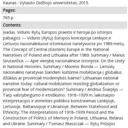
Kaunas : Vytauto Didžiojo universitetas; 2015.
Pages:
765 p
Contents:
Įvadas. Vidurio Rytų Europos praeitis ir herojai po istorijos
pabaigos — Vidurio (Rytų) Europos koncepcija Lenkijos ir
Lietuvos nacionaliniuose istoriniuose naratyvuose po 1989 metų.
The Concept of Central (Eastern) Europe in the National
Narratives of Poland and Lithuania after 1989. Summary / Marius
Sirutavičius — Apie vienybę nacionalinėse istorijose. On the Unity
in National Histories. Summary / Moreno Bonda — Lietuvių
nacionalinis naratyvas šiandien: kultūrinė mobilizacija į globalius
iššūkius ar provinciali modernybės baimė? Lithuanian national
narrative today: cultural mobilization resisting globalization or
provincial fear of modernization? Summary / Andrius Švarplys —
Tarp valstybingumo ir etniškumo. 1918–1939 m. laikotarpio
interpretacijos ir atminties politikos konstravimas Lenkijoje,
Lietuvoje, Baltarusijoje ir Ukrainoje. Between Statehood and
Ethnicity. The Interpretations of 1918–1939 Period and the
Construction of Politics of Memory in Poland, Lithuania, Belarus
and Ukraine. Summary / Tomasz Błaszczak — Rytų Prūsijos