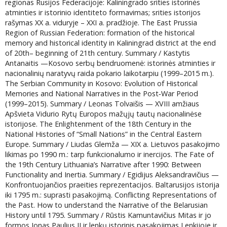
regionas Rusijos Federacijoje: Kaliningrado srities istorinės
atminties ir istorinio identiteto formavimas; srities istorijos
rašymas XX a. viduryje – XXI a. pradžioje. The East Prussia
Region of Russian Federation: formation of the historical
memory and historical identity in Kaliningrad district at the end
of 20th– beginning of 21th century. Summary / Kastytis
Antanaitis —Kosovo serbų bendruomenė: istorinės atminties ir
nacionalinių naratyvų raida pokario laikotarpiu (1999–2015 m.).
The Serbian Community in Kosovo: Evolution of Historical
Memories and National Narratives in the Post‑War Period
(1999–2015). Summary / Leonas Tolvaišis — XVIII amžiaus
Apšvieta Vidurio Rytų Europos mažųjų tautų nacionalinėse
istorijose. The Enlightenment of the 18th Century in the
National Histories of “Small Nations” in the Central Eastern
Europe. Summary / Liudas Glemža — XIX a. Lietuvos pasakojimo
likimas po 1990 m.: tarp funkcionalumo ir inercijos. The Fate of
the 19th Century Lithuania’s Narrative after 1990: Between
Functionality and Inertia. Summary / Egidijus Aleksandravičius —
Konfrontuojančios praeities reprezentacijos. Baltarusijos istorija
iki 1795 m.: suprasti pasakojimą. Conflicting Representations of
the Past. How to understand the Narrative of the Belarusian
History until 1795. Summary / Rūstis Kamuntavičius Mitas ir jo
formos Jonas Paulius II ir lenkų istorinis pasakojimas Lenkijoje ir