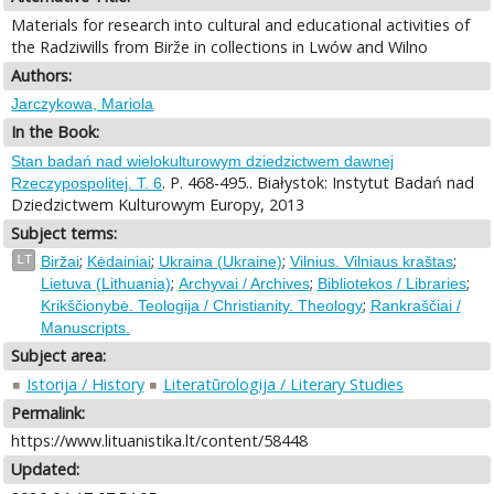
Materials for research into cultural and educational activities of
the Radziwills from Birže in collections in Lwów and Wilno
Authors:
Jarczykowa, Mariola
In the Book:
Stan badań nad wielokulturowym dziedzictwem dawnej
. P. 468-495.. Białystok: Instytut Badań nad
Rzeczypospolitej. T. 6
Dziedzictwem Kulturowym Europy, 2013
Subject terms:
;
;
;
;
LT
Biržai
Kėdainiai
Ukraina (Ukraine)
Vilnius. Vilniaus kraštas
;
;
;
Lietuva (Lithuania)
Archyvai / Archives
Bibliotekos / Libraries
;
Krikščionybė. Teologija / Christianity. Theology
Rankraščiai /
Manuscripts.
Subject area:
Istorija / History
Literatūrologija / Literary Studies
Permalink:
https://www.lituanistika.lt/content/58448
Updated: