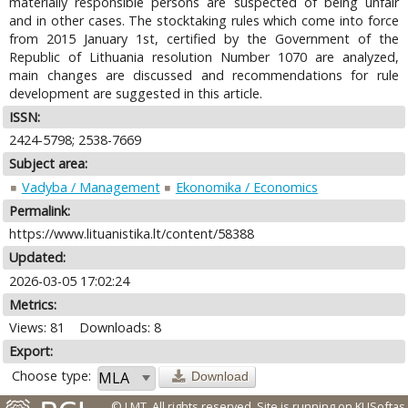
materially responsible persons are suspected of being unfair
and in other cases. The stocktaking rules which come into force
from 2015 January 1st, certified by the Government of the
Republic of Lithuania resolution Number 1070 are analyzed,
main changes are discussed and recommendations for rule
development are suggested in this article.
ISSN:
2424-5798; 2538-7669
Subject area:
Vadyba / Management
Ekonomika / Economics
Permalink:
https://www.lituanistika.lt/content/58388
Updated:
2026-03-05 17:02:24
Metrics:
Views: 81
Downloads: 8
Export:
Choose type:
Download
© LMT. All rights reserved.
Site is running on
KUSoftas