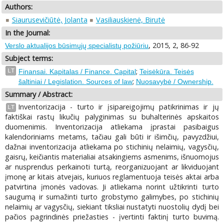
Authors:
Siaurusevičiūtė, Jolanta
Vasiliauskienė, Birutė
In the Journal:
, 2015, 2, 86-92
Verslo aktualijos būsimųjų specialistų požiūriu
Subject terms:
;
LT
Finansai. Kapitalas / Finance. Capital
Teisėkūra. Teisės
;
šaltiniai / Legislation. Sources of law
Nuosavybė / Ownership.
Summary / Abstract:
Inventorizacija - turto ir įsipareigojimų patikrinimas ir jų
LT
faktiškai rastų likučių palyginimas su buhalterinės apskaitos
duomenimis. Inventorizacija atliekama įprastai pasibaigus
kalendoriniams metams, tačiau gali būti ir išimčių, pavyzdžiui,
dažnai inventorizacija atliekama po stichinių nelaimių, vagysčių,
gaisrų, keičiantis materialiai atsakingiems asmenims, išnuomojus
ar nusprendus perkainoti turtą, reorganizuojant ar likviduojant
įmonę ar kitais atvejais, kuriuos reglamentuoja teisės aktai arba
patvirtina įmonės vadovas. Ji atliekama norint užtikrinti turto
saugumą ir sumažinti turto grobstymo galimybes, po stichinių
nelaimių ar vagysčių, siekiant tiksliai nustatyti nuostolių dydį bei
pačios pagrindinės priežasties - įvertinti faktinį turto buvimą.