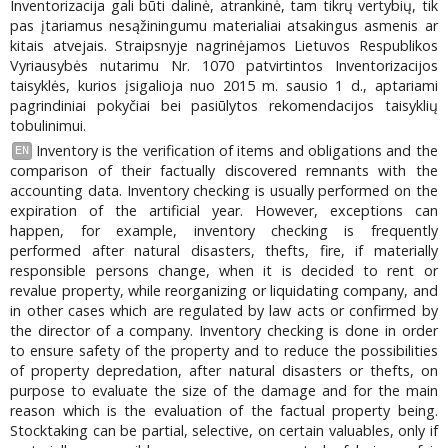
Inventorizacija gali būti dalinė, atrankinė, tam tikrų vertybių, tik
pas įtariamus nesąžiningumu materialiai atsakingus asmenis ar
kitais atvejais. Straipsnyje nagrinėjamos Lietuvos Respublikos
Vyriausybės nutarimu Nr. 1070 patvirtintos Inventorizacijos
taisyklės, kurios įsigalioja nuo 2015 m. sausio 1 d., aptariami
pagrindiniai pokyčiai bei pasiūlytos rekomendacijos taisyklių
tobulinimui.
Inventory is the verification of items and obligations and the
EN
comparison of their factually discovered remnants with the
accounting data. Inventory checking is usually performed on the
expiration of the artificial year. However, exceptions can
happen, for example, inventory checking is frequently
performed after natural disasters, thefts, fire, if materially
responsible persons change, when it is decided to rent or
revalue property, while reorganizing or liquidating company, and
in other cases which are regulated by law acts or confirmed by
the director of a company. Inventory checking is done in order
to ensure safety of the property and to reduce the possibilities
of property depredation, after natural disasters or thefts, on
purpose to evaluate the size of the damage and for the main
reason which is the evaluation of the factual property being.
Stocktaking can be partial, selective, on certain valuables, only if