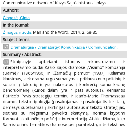
Communicative network of Kazys Saja’s historical plays
Authors:
Čingaitė, Ginta
In the Journal:
Man and the Word, 2014, 2, 68-85
Žmogus ir žodis
Subject terms:
;
LT
Dramaturgija / Dramaturgy
Komunikacija / Communication.
Summary / Abstract:
Straipsnyje aptariami istorijos rekonstravimo ir
LT
interpretavimo būdai Kazio Sajos dramose „Vežimo“ kompanija
(Baimė)“ (1965/1966) ir „Žemaičių piemuo“ (1987). Keliamas
klausimas, kiek dramaturgo sumanymas priklauso nuo politinių ir
socialinių faktorių ir yra nukreiptas į konkrečią komunikacinę
bendruomenę (kurios dalimi yra ir pats autorius). Remiantis
Patrice’o Pavis strategijų terminu ir Jean’o-Marie Thomasseau
dramos teksto tipologija (pasakojamas ir pasakojantis tekstas),
dėmesys sutelkiamas į skirtingas autoriaus ir teksto strategijas,
sietinas su mėginimu paveikti skaitymą, norima kryptimi
formuoti skaitančiojo požiūrį ir interpretaciją. Atskleidžiama, kaip
Saja istorinės tematikos dramose per paratekstą, intertekstines