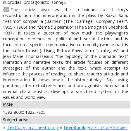
nuorodas, protagonisto išorinę i.
The article discusses the techniques of history’s
EN
reconstruction and interpretation in the plays by Kazys Saja,
"Vežimo" kompanija (Baimė)" (The "Carriage" Company Fear",
1965 / 1966) and "Žemaičių piemuo" (The Samogitian Shepherd,
1987). It raises a question of how much the playwright’s
conception depends on political and social factors and is
focused on a specific communicative community (whose part is
the author himself). Using Patrice Pavis’ term "strategies" and
Jean-Marie Thomasseau’s "the typology of the dramatic text"
(narration and narrative text), the article focuses on different
strategies of the author and the text, which attempt to
influence the process of reading, to shape reader’s attitude and
interpretation. It shows how in the historical plays, Saja, using
paratext, intertextual references and protagonist’s external and
internal characteristics, develops a structured system of the
values and world-view.
ISSN:
1392-8600; 1822-7805
Subject area:
Teatrologija / Theatrology
Literatūrologija / Literary Studies