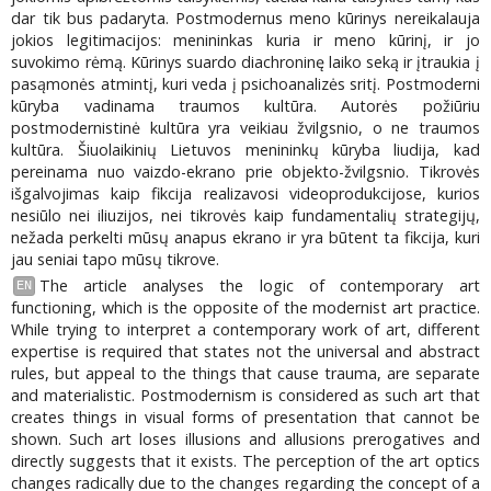
dar tik bus padaryta. Postmodernus meno kūrinys nereikalauja
jokios legitimacijos: menininkas kuria ir meno kūrinį, ir jo
suvokimo rėmą. Kūrinys suardo diachroninę laiko seką ir įtraukia į
pasąmonės atmintį, kuri veda į psichoanalizės sritį. Postmoderni
kūryba vadinama traumos kultūra. Autorės požiūriu
postmodernistinė kultūra yra veikiau žvilgsnio, o ne traumos
kultūra. Šiuolaikinių Lietuvos menininkų kūryba liudija, kad
pereinama nuo vaizdo-ekrano prie objekto-žvilgsnio. Tikrovės
išgalvojimas kaip fikcija realizavosi videoprodukcijose, kurios
nesiūlo nei iliuzijos, nei tikrovės kaip fundamentalių strategijų,
nežada perkelti mūsų anapus ekrano ir yra būtent ta fikcija, kuri
jau seniai tapo mūsų tikrove.
The article analyses the logic of contemporary art
EN
functioning, which is the opposite of the modernist art practice.
While trying to interpret a contemporary work of art, different
expertise is required that states not the universal and abstract
rules, but appeal to the things that cause trauma, are separate
and materialistic. Postmodernism is considered as such art that
creates things in visual forms of presentation that cannot be
shown. Such art loses illusions and allusions prerogatives and
directly suggests that it exists. The perception of the art optics
changes radically due to the changes regarding the concept of a