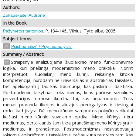
Authors:
Žukauskaitė, Audronė
In the Book:
. P. 134-146.. Vilnius: Tyto alba, 2005
Pažymėtos teritorijos
Subject terms:
LT
Psichoanalizė / Psychoanalysis.
Summary / Abstract:
Straipsnyje analizuojama šiuolaikinio meno funkcionavimo
LT
logika, kuri priešinga modernistinio meno praktikai. Norint
interpretuoti šiuolaikinį meno kūrinį, reikalinga kitokia
kompetencija, nurodanti ne universalias ir abstrakčias taisykles,
bet apeliuojanti į tai, kas traumuoja, kas paskira ir daiktiška.
Postmoderniu laikytinas toks menas, kuris pačiose vizualinės
prezentacijos formose įkurdina tai, kas neparodoma. Toks
menas praranda iliuzijos ir aliuzijos prerogatyvas ir tiesiogiai
rodo, kad jis yra. Dėl meno kūrinio sampratos pokyčių radikaliai
keičiasi meno kūrinio suvokimo optika. Meno kūrinys nėra
mediumas, perteikiantis tam tikrą pranešimą; meno kūrinys yra ir
mediumas, ir pranešimas. Postmodernizmas nesivadovauja
jokiomis apibrėžtomis taisyklėmis, tačiau kuria taisykles tam, kas