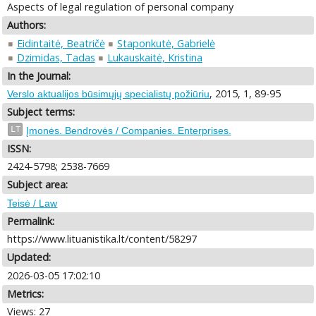
Aspects of legal regulation of personal company
Authors:
Eidintaitė, Beatričė
Staponkutė, Gabrielė
Dzimidas, Tadas
Lukauskaitė, Kristina
In the Journal:
, 2015, 1, 89-95
Verslo aktualijos būsimųjų specialistų požiūriu
Subject terms:
LT
Įmonės. Bendrovės / Companies. Enterprises.
ISSN:
2424-5798; 2538-7669
Subject area:
Teisė / Law
Permalink:
https://www.lituanistika.lt/content/58297
Updated:
2026-03-05 17:02:10
Metrics:
Views: 27