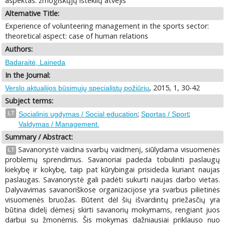
aspektas: žmogiškųjų išteklių atvejis
Alternative Title:
Experience of volunteering management in the sports sector:
theoretical aspect: case of human relations
Authors:
Badaraitė, Laineda
In the Journal:
, 2015, 1, 30-42
Verslo aktualijos būsimųjų specialistų požiūriu
Subject terms:
;
;
LT
Socialinis ugdymas / Social education
Sportas / Sport
Valdymas / Management.
Summary / Abstract:
Savanorystė vaidina svarbų vaidmenį, siūlydama visuomenės
LT
problemų sprendimus. Savanoriai padeda tobulinti paslaugų
kiekybę ir kokybę, taip pat kūrybingai prisideda kuriant naujas
paslaugas. Savanorystė gali padėti sukurti naujas darbo vietas.
Dalyvavimas savanoriškose organizacijose yra svarbus pilietinės
visuomenės bruožas. Būtent dėl šių išvardintų priežasčių yra
būtina didelį dėmesį skirti savanorių mokymams, rengiant juos
darbui su žmonėmis. Šis mokymas dažniausiai priklauso nuo