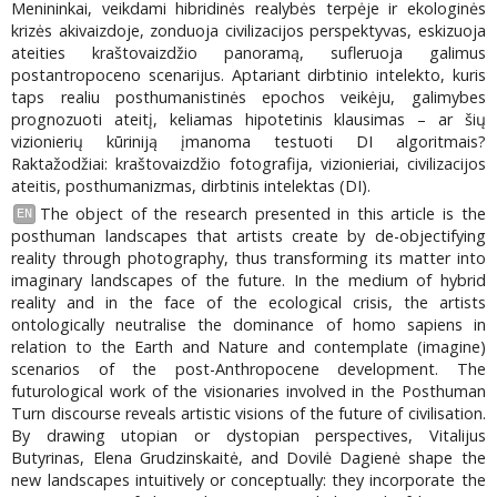
Menininkai, veikdami hibridinės realybės terpėje ir ekologinės
krizės akivaizdoje, zonduoja civilizacijos perspektyvas, eskizuoja
ateities kraštovaizdžio panoramą, sufleruoja galimus
postantropoceno scenarijus. Aptariant dirbtinio intelekto, kuris
taps realiu posthumanistinės epochos veikėju, galimybes
prognozuoti ateitį, keliamas hipotetinis klausimas – ar šių
vizionierių kūriniją įmanoma testuoti DI algoritmais?
Raktažodžiai: kraštovaizdžio fotografija, vizionieriai, civilizacijos
ateitis, posthumanizmas, dirbtinis intelektas (DI).
The object of the research presented in this article is the
EN
posthuman landscapes that artists create by de-objectifying
reality through photography, thus transforming its matter into
imaginary landscapes of the future. In the medium of hybrid
reality and in the face of the ecological crisis, the artists
ontologically neutralise the dominance of homo sapiens in
relation to the Earth and Nature and contemplate (imagine)
scenarios of the post-Anthropocene development. The
futurological work of the visionaries involved in the Posthuman
Turn discourse reveals artistic visions of the future of civilisation.
By drawing utopian or dystopian perspectives, Vitalijus
Butyrinas, Elena Grudzinskaitė, and Dovilė Dagienė shape the
new landscapes intuitively or conceptually: they incorporate the