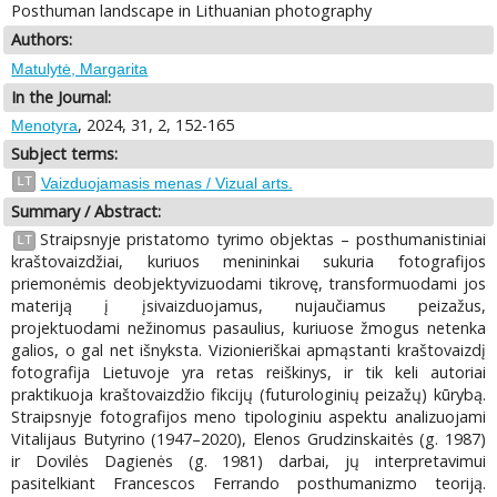
Posthuman landscape in Lithuanian photography
Authors:
Matulytė, Margarita
In the Journal:
, 2024, 31, 2, 152-165
Menotyra
Subject terms:
LT
Vaizduojamasis menas / Vizual arts.
Summary / Abstract:
Straipsnyje pristatomo tyrimo objektas – posthumanistiniai
LT
kraštovaizdžiai, kuriuos menininkai sukuria fotografijos
priemonėmis deobjektyvizuodami tikrovę, transformuodami jos
materiją į įsivaizduojamus, nujaučiamus peizažus,
projektuodami nežinomus pasaulius, kuriuose žmogus netenka
galios, o gal net išnyksta. Vizionieriškai apmąstanti kraštovaizdį
fotografija Lietuvoje yra retas reiškinys, ir tik keli autoriai
praktikuoja kraštovaizdžio fikcijų (futurologinių peizažų) kūrybą.
Straipsnyje fotografijos meno tipologiniu aspektu analizuojami
Vitalijaus Butyrino (1947–2020), Elenos Grudzinskaitės (g. 1987)
ir Dovilės Dagienės (g. 1981) darbai, jų interpretavimui
pasitelkiant Francescos Ferrando posthumanizmo teoriją.