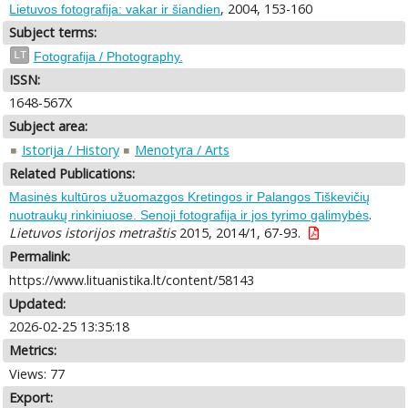
, 2004, 153-160
Lietuvos fotografija: vakar ir šiandien
Subject terms:
LT
Fotografija / Photography.
ISSN:
1648-567X
Subject area:
Istorija / History
Menotyra / Arts
Related Publications:
Masinės kultūros užuomazgos Kretingos ir Palangos Tiškevičių
.
nuotraukų rinkiniuose. Senoji fotografija ir jos tyrimo galimybės
Lietuvos istorijos metraštis
2015, 2014/1, 67-93.
Permalink:
https://www.lituanistika.lt/content/58143
Updated:
2026-02-25 13:35:18
Metrics:
Views: 77
Export: