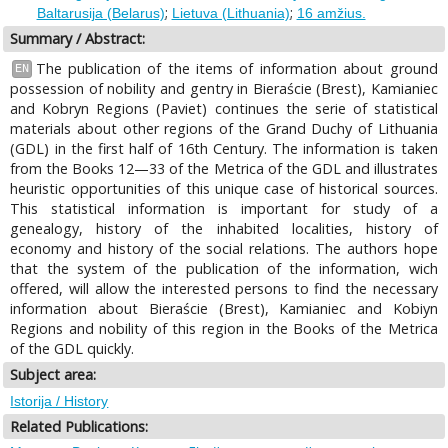
;
;
Baltarusija (Belarus)
Lietuva (Lithuania)
16 amžius.
Summary / Abstract:
The publication of the items of information about ground
EN
possession of nobility and gentry in Bieraście (Brest), Kamianiec
and Kobryn Regions (Paviet) continues the serie of statistical
materials about other regions of the Grand Duchy of Lithuania
(GDL) in the first half of 16th Century. The information is taken
from the Books 12—33 of the Metrica of the GDL and illustrates
heuristic opportunities of this unique case of historical sources.
This statistical information is important for study of a
genealogy, history of the inhabited localities, history of
economy and history of the social relations. The authors hope
that the system of the publication of the information, wich
offered, will allow the interested persons to find the necessary
information about Bieraście (Brest), Kamianiec and Kobiyn
Regions and nobility of this region in the Books of the Metrica
of the GDL quickly.
Subject area:
Istorija / History
Related Publications: