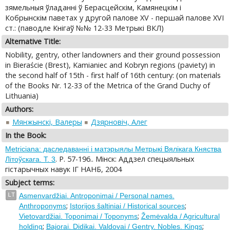
зямельныя ўладанні ў Берасцейскім, Камянецкім i
Кобрынскім паветах у другой палове XV - першай палове XVI
ст.: (паводле Кнігаў №№ 12-33 Метрыкi ВКЛ)
Alternative Title:
Nobility, gentry, other landowners and their ground possession
in Bieraście (Brest), Kamianiec and Kobryn regions (paviety) in
the second half of 15th - first half of 16th century: (on materials
of the Books Nr. 12-33 of the Metrica of the Grand Duchy of
Lithuania)
Authors:
Мянжынскі, Валеры
Дзярновiч, Алег
In the Book:
Metriciana: даследаваннi i матэрыялы Метрыкi Вялiкага Княства
. P. 57-196.. Miнск: Аддзел спецыяльных
Лiтоўскага. T. 3
гiстарычных навук IГ НАНБ, 2004
Subject terms:
LT
Asmenvardžiai. Antroponimai / Personal names.
;
;
Anthroponyms
Istorijos šaltiniai / Historical sources
;
Vietovardžiai. Toponimai / Toponyms
Žemėvalda / Agricultural
;
;
holding
Bajorai. Didikai. Valdovai / Gentry. Nobles. Kings