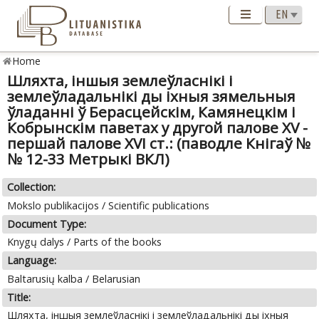
Home
Шляхта, іншыя землеўласнікі i
землеўладальнікі ды іхныя зямельныя
ўладанні ў Берасцейскім, Камянецкім i
Кобрынскім паветах у другой палове XV -
першай палове XVI ст.: (паводле Кнігаў №
№ 12-33 Метрыкi ВКЛ)
Collection:
Mokslo publikacijos / Scientific publications
Document Type:
Knygų dalys / Parts of the books
Language:
Baltarusių kalba / Belarusian
Title:
Шляхта, іншыя землеўласнікі i землеўладальнікі ды іхныя