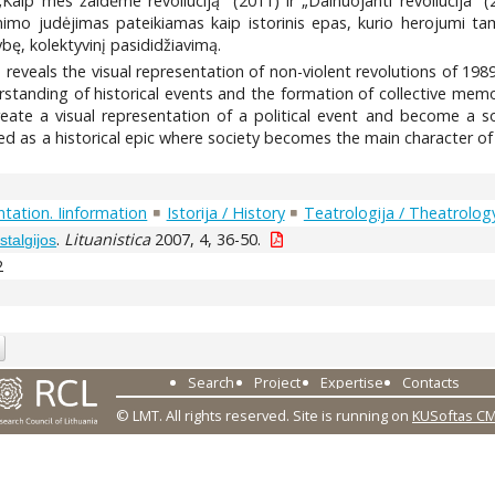
aip mes žaidėme revoliuciją“ (2011) ir „Dainuojanti revoliucija“ (2
aisvinimo judėjimas pateikiamas kaip istorinis epas, kurio herojum
ybę, kolektyvinį pasididžiavimą.
e reveals the visual representation of non-violent revolutions of 198
erstanding of historical events and the formation of collective me
eate a visual representation of a political event and become a s
d as a historical epic where society becomes the main character of
tation. Iinformation
Istorija / History
Teatrologija / Theatrolog
.
Lituanistica
2007, 4, 36-50.
stalgijos
2
Search
Project
Expertise
Contacts
© LMT. All rights reserved.
Site is running on
KUSoftas C