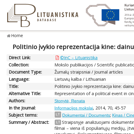
Home
Politinio įvykio reprezentacija kine: dainu
Direct Link:
©InC – Lituanistika
Collection:
Mokslo publikacijos / Scientific publicati
Document Type:
Žurnalų straipsniai / Journal articles
Language:
Lietuvių kalba / Lithuanian
Title:
Politinio įvykio reprezentacija kine: dainu
Alternative Title:
Representation of a political event in ci
Authors:
Stonytė, Renata
In the Journal:
, 2014, 70, 45-57
Informacijos mokslai
Subject terms:
;
LT
Dokumentai / Documents
Kinas / Ci
Summary / Abstract:
Straipsnyje analizuojami dokumentinia
LT
filmai – viena iš populiariųjų medijų, įt