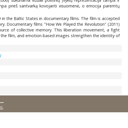
006) sukuriama vizuali politinių įvykių reprezentacija tampa ir
i tampa prieš santvarką kovojanti visuomenė, o emocija paremtų
9 in the Baltic States in documentary films. The film is accepted
mory. Documentary films "How We Played the Revolution" (2011)
ource of collective memory. This liberation movement, a fight
 the film, and emotion-based images strengthen the identity of
y
MS
.