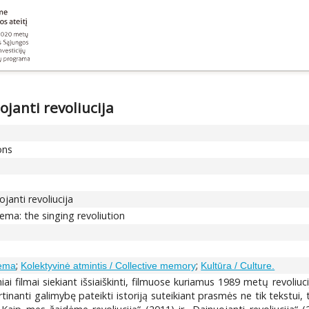
ojanti revoliucija
ons
ojanti revoliucija
nema: the singing revoliution
;
;
nema
Kolektyvinė atmintis / Collective memory
Kultūra / Culture.
i filmai siekiant išsiaiškinti, filmuose kuriamus 1989 metų revoliuci
virtinanti galimybę pateikti istoriją suteikiant prasmės ne tik tekstui