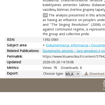
vizualumui. Dokumentiniuose filmuose „K
kolektyvinės atminties šaltiniu: išsil
vaizdinių kūrimas įtvirtina grupinę tapat
The analysis presented in this articl
EN
as having an influence on people’s und
and "The Singing Revolution" (2006) cr
against communist regime, is represente
the group and collective pride.
ISSN:
1392-0561
Subject area:
Dokumentacija. Informacija / Documen
Related Publications:
Sovietmečio atmintis – tarp atmetimo ir no
Permalink:
https://www.lituanistika.lt/content/5794
Updated:
2026-05-26 14:16:08
Metrics:
Views: 78
Downloads: 8
Export:
Choose type:
Download