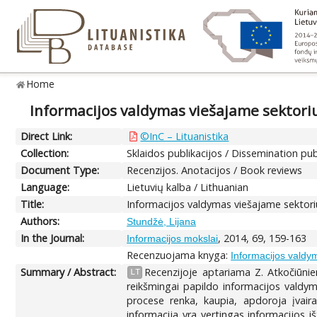
Home
Informacijos valdymas viešajame sektori
Direct Link:
©InC – Lituanistika
Collection:
Sklaidos publikacijos / Dissemination pub
Document Type:
Recenzijos. Anotacijos / Book reviews
Language:
Lietuvių kalba / Lithuanian
Title:
Informacijos valdymas viešajame sektori
Authors:
Stundžė, Lijana
In the Journal:
, 2014, 69, 159-163
Informacijos mokslai
Recenzuojama knyga:
Informacijos valdy
Summary / Abstract:
Recenzijoje aptariama Z. Atkočiūnie
LT
reikšmingai papildo informacijos valdym
procese renka, kaupia, apdoroja įvair
informacija yra vertingas informacijos i