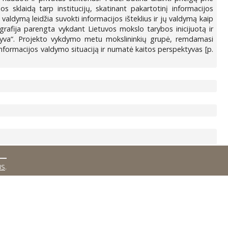
jos sklaidą tarp institucijų, skatinant pakartotinį informacijos
valdymą leidžia suvokti informacijos išteklius ir jų valdymą kaip
ografija parengta vykdant Lietuvos mokslo tarybos inicijuotą ir
ektyva“. Projekto vykdymo metu mokslininkių grupė, remdamasi
informacijos valdymo situaciją ir numatė kaitos perspektyvas [p.
MS
.