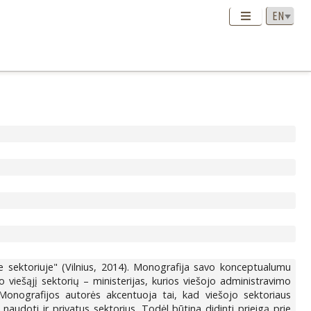
e sektoriuje" (Vilnius, 2014). Monografija savo konceptualumu
viešąjį sektorių – ministerijas, kurios viešojo administravimo
Monografijos autorės akcentuoja tai, kad viešojo sektoriaus
naudoti ir privatus sektorius. Todėl būtina didinti prieigą prie