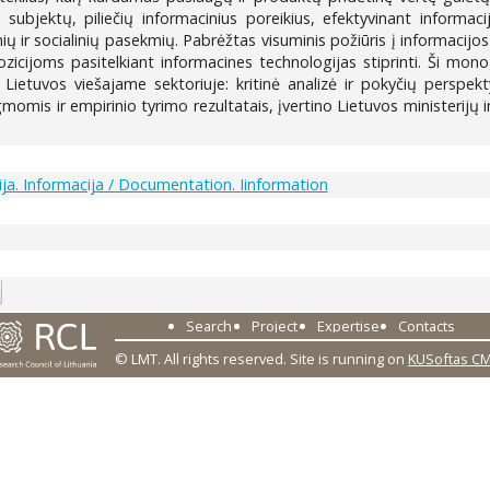
 subjektų, piliečių informacinius poreikius, efektyvinant informaci
ų ir socialinių pasekmių. Pabrėžtas visuminis požiūris į informacijos 
zicijoms pasitelkiant informacines technologijas stiprinti. Ši mon
Lietuvos viešajame sektoriuje: kritinė analizė ir pokyčių persp
omis ir empirinio tyrimo rezultatais, įvertino Lietuvos ministerijų 
a. Informacija / Documentation. Iinformation
0
Search
Project
Expertise
Contacts
© LMT. All rights reserved.
Site is running on
KUSoftas C