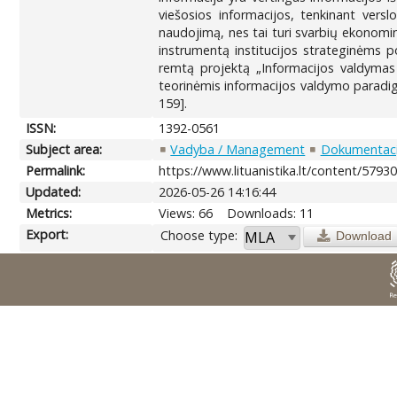
viešosios informacijos, tenkinant verslo
naudojimą, nes tai turi svarbių ekonomini
instrumentą institucijos strateginėms po
remtą projektą „Informacijos valdymas 
teorinėmis informacijos valdymo paradigm
159].
ISSN:
1392-0561
Subject area:
Vadyba / Management
Dokumentacij
Permalink:
https://www.lituanistika.lt/content/5793
Updated:
2026-05-26 14:16:44
Metrics:
Views: 66
Downloads: 11
Export:
Choose type:
Download