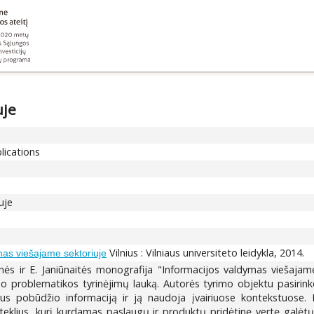
uje
lications
uje
Vilnius : Vilniaus universiteto leidykla, 2014.
mas viešajame sektoriuje
nės ir E. Janiūnaitės monografija "Informacijos valdymas viešajam
o problematikos tyrinėjimų lauką. Autorės tyrimo objektu pasirinko 
aus pobūdžio informaciją ir ją naudoja įvairiuose kontekstuose. 
šteklius, kurį kurdamas paslaugų ir produktų pridėtinę vertę galėtų 