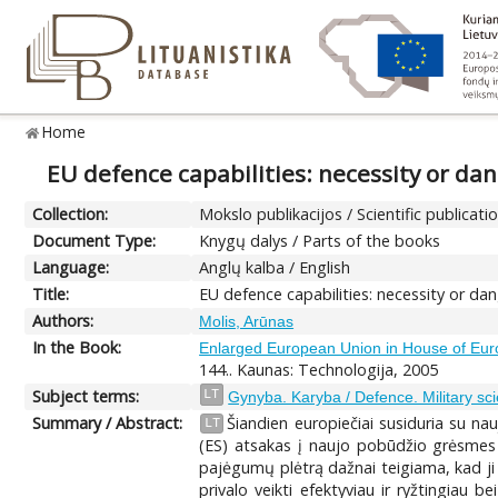
Home
EU defence capabilities: necessity or da
Collection:
Mokslo publikacijos / Scientific publicati
Document Type:
Knygų dalys / Parts of the books
Language:
Anglų kalba / English
Title:
EU defence capabilities: necessity or da
Authors:
Molis, Arūnas
In the Book:
Enlarged European Union in House of Euro
144.. Kaunas: Technologija, 2005
Subject terms:
LT
Gynyba. Karyba / Defence. Military sc
Summary / Abstract:
Šiandien europiečiai susiduria su na
LT
(ES) atsakas į naujo pobūdžio grėsmes –
pajėgumų plėtrą dažnai teigiama, kad ji E
privalo veikti efektyviau ir ryžtingiau