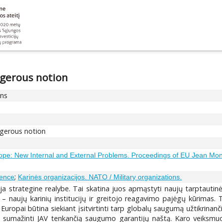
ngerous notion
ons
ngerous notion
pe: New Internal and External Problems. Proceedings of EU Jean Monnet
;
ience
Karinės organizacijos. NATO / Military organizations.
uja strategine realybe. Tai skatina juos apmąstyti naujų tarptauti
 naujų karinių institucijų ir greitojo reagavimo pajėgų kūrimas. T
uropai būtina siekiant įsitvirtinti tarp globalų saugumą užtikrinančių
 bei sumažinti JAV tenkančią saugumo garantijų naštą. Karo veiksm