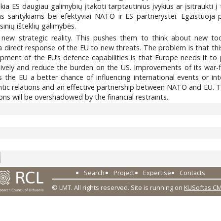
ia ES daugiau galimybių įtakoti tarptautinius įvykius ar įsitraukti į
s santykiams bei efektyviai NATO ir ES partnerystei. Egzistuoja p
sinių išteklių galimybės.
ew strategic reality. This pushes them to think about new tools
s a direct response of the EU to new threats. The problem is that th
pment of the EU’s defence capabilities is that Europe needs it to p
vely and reduce the burden on the US. Improvements of its war-fig
 the EU a better chance of influencing international events or in
lantic relations and an effective partnership between NATO and EU. Th
s will be overshadowed by the financial restraints.
Search
Project
Expertise
Contacts
© LMT. All rights reserved.
Site is running on
KUSoftas C