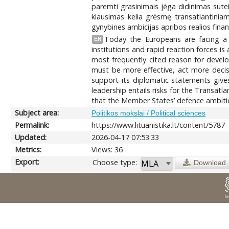
paremti grasinimais jėga didinimas suteik
klausimas kelia grėsmę transatlantiniam
gynybines ambicijas apribos realios finan
Today the Europeans are facing a n
EN
institutions and rapid reaction forces i
most frequently cited reason for develo
must be more effective, act more decisi
support its diplomatic statements gives
leadership entails risks for the Transat
that the Member States’ defence ambition
Subject area:
Politikos mokslai / Political sciences
Permalink:
https://www.lituanistika.lt/content/5787
Updated:
2026-04-17 07:53:33
Metrics:
Views: 36
Export:
Choose type:
Download