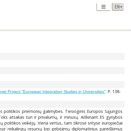
. P. 138-
 Project "European Integration Studies in Universities"
nės politikos priemonių galimybes. Tiesioginis Europos Sąjungos
oks atsakas turi ir privalumų, ir minusų. Aiškinant ES gynybos
 politikos veikėjų. Viena vertus, tam tikrose srityse europiečiai
uose reikalingų resursų bei gebėjimų diplomatinius pareiškimus