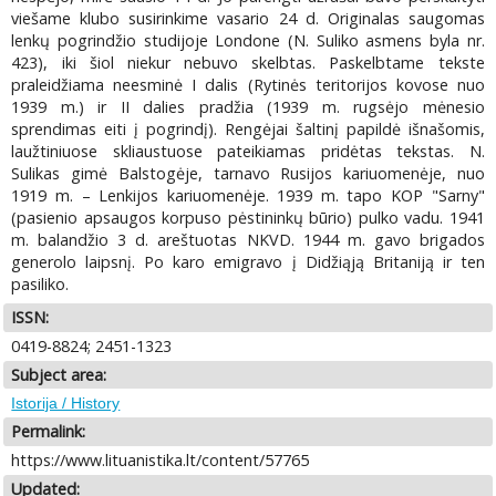
viešame klubo susirinkime vasario 24 d. Originalas saugomas
lenkų pogrindžio studijoje Londone (N. Suliko asmens byla nr.
423), iki šiol niekur nebuvo skelbtas. Paskelbtame tekste
praleidžiama neesminė I dalis (Rytinės teritorijos kovose nuo
1939 m.) ir II dalies pradžia (1939 m. rugsėjo mėnesio
sprendimas eiti į pogrindį). Rengėjai šaltinį papildė išnašomis,
laužtiniuose skliaustuose pateikiamas pridėtas tekstas. N.
Sulikas gimė Balstogėje, tarnavo Rusijos kariuomenėje, nuo
1919 m. – Lenkijos kariuomenėje. 1939 m. tapo KOP "Sarny"
(pasienio apsaugos korpuso pėstininkų būrio) pulko vadu. 1941
m. balandžio 3 d. areštuotas NKVD. 1944 m. gavo brigados
generolo laipsnį. Po karo emigravo į Didžiąją Britaniją ir ten
pasiliko.
ISSN:
0419-8824; 2451-1323
Subject area:
Istorija / History
Permalink:
https://www.lituanistika.lt/content/57765
Updated: