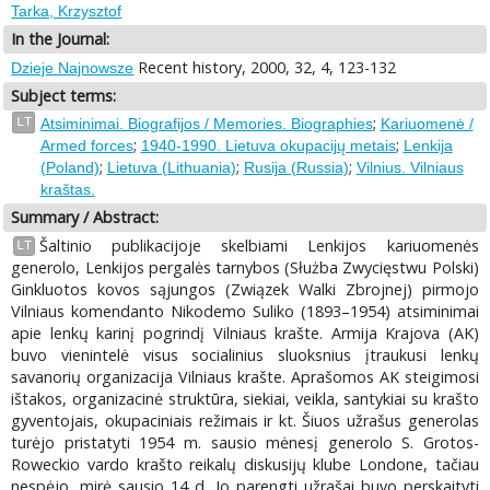
Tarka, Krzysztof
In the Journal:
Recent history, 2000, 32, 4, 123-132
Dzieje Najnowsze
Subject terms:
;
LT
Atsiminimai. Biografijos / Memories. Biographies
Kariuomenė /
;
;
Armed forces
1940-1990. Lietuva okupacijų metais
Lenkija
;
;
;
(Poland)
Lietuva (Lithuania)
Rusija (Russia)
Vilnius. Vilniaus
kraštas.
Summary / Abstract:
Šaltinio publikacijoje skelbiami Lenkijos kariuomenės
LT
generolo, Lenkijos pergalės tarnybos (Służba Zwycięstwu Polski)
Ginkluotos kovos sąjungos (Związek Walki Zbrojnej) pirmojo
Vilniaus komendanto Nikodemo Suliko (1893–1954) atsiminimai
apie lenkų karinį pogrindį Vilniaus krašte. Armija Krajova (AK)
buvo vienintelė visus socialinius sluoksnius įtraukusi lenkų
savanorių organizacija Vilniaus krašte. Aprašomos AK steigimosi
ištakos, organizacinė struktūra, siekiai, veikla, santykiai su krašto
gyventojais, okupaciniais režimais ir kt. Šiuos užrašus generolas
turėjo pristatyti 1954 m. sausio mėnesį generolo S. Grotos-
Roweckio vardo krašto reikalų diskusijų klube Londone, tačiau
nespėjo, mirė sausio 14 d. Jo parengti užrašai buvo perskaityti