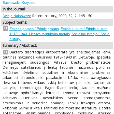
Buchowski, Krzysztof
In the Journal:
Recent history, 2000, 32, 2, 145-150
Dzieje Najnowsze
Subject terms:
;
;
LT
Etninės grupės / Ethnic groups
Etninė kultūra / Ethnic culture
;
1918-1940. Lietuva tarpukario metais
Socialinė istorija / Social
history.
Summary / Abstract:
Daktaro disertacijos autoreferate yra analizuojamas lenkų
LT
tautinės mažumos klausimas 1918–1940 m. Lietuvoje, specialiai
nenagrinėjant sudėtingos Vilniaus krašto problematikos.
Dėmesys sutelkiamas į lenkų tautinės mažumos politines,
kultūrines, švietimo, socialines ir ekonomines problemas,
laikomasi chronologinio pasakojimo būdo, kuris patogiausiai
dera su Lietuvos vidaus įvykių bei lietuvių ir lenkų tarpusavio
santykių chronologija. Pagrindžiami lenkų tautinę mažumą
Lietuvoje apibrėžiantys kriterijai. Tyrime remtasi archyviniais
šaltiniais, Lietuvos Respublikos Seimo stenogramomis,
atsiminimais ir periodine spauda, Lenkų frakcijos atstovų
kalbomis Seime ir kitais šaltiniais bei moksline literatūra. Detaliai
aptariamas analizuojamos problemos mokslinio ištyrimo