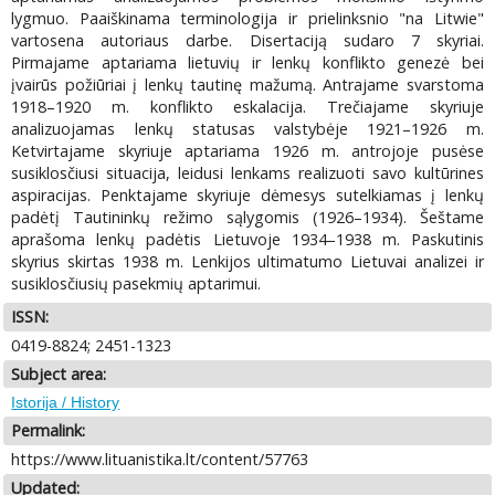
lygmuo. Paaiškinama terminologija ir prielinksnio "na Litwie"
vartosena autoriaus darbe. Disertaciją sudaro 7 skyriai.
Pirmajame aptariama lietuvių ir lenkų konflikto genezė bei
įvairūs požiūriai į lenkų tautinę mažumą. Antrajame svarstoma
1918–1920 m. konflikto eskalacija. Trečiajame skyriuje
analizuojamas lenkų statusas valstybėje 1921–1926 m.
Ketvirtajame skyriuje aptariama 1926 m. antrojoje pusėse
susiklosčiusi situacija, leidusi lenkams realizuoti savo kultūrines
aspiracijas. Penktajame skyriuje dėmesys sutelkiamas į lenkų
padėtį Tautininkų režimo sąlygomis (1926–1934). Šeštame
aprašoma lenkų padėtis Lietuvoje 1934–1938 m. Paskutinis
skyrius skirtas 1938 m. Lenkijos ultimatumo Lietuvai analizei ir
susiklosčiusių pasekmių aptarimui.
ISSN:
0419-8824; 2451-1323
Subject area:
Istorija / History
Permalink:
https://www.lituanistika.lt/content/57763
Updated: