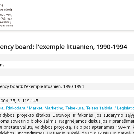
ency board: l'exemple lituanien, 1990-1994
ons
ency board: l'exemple lituanien, 1990-1994
2004, 35, 3, 119-145
;
ka. Rinkodara / Market. Marketing
Teisėkūra. Teisės šaltiniai / Legislat
aldybos projekto ištakos Lietuvoje ir faktinės jos sudarymo sąlygo
oms sovietinio bloko šalimis. Nagrinėjamos diskusijos ir pranešima
liai pristatė valiutų valdybos projektą. Taip pat aptariamas 1994 m. 
aldybos įgyvendinimas Lietuvoje sukėlė daug diskusijų ir patyrė d