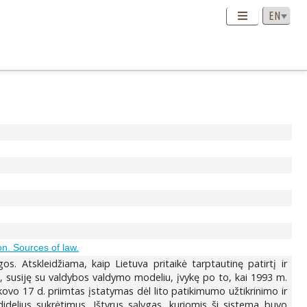
ion. Sources of law.
s. Atskleidžiama, kaip Lietuva pritaikė tarptautinę patirtį ir
i, susiję su valdybos valdymo modeliu, įvykę po to, kai 1993 m.
kovo 17 d. priimtas įstatymas dėl lito patikimumo užtikrinimo ir
idelius sukrėtimus. Ištyrus sąlygas, kuriomis ši sistema buvo