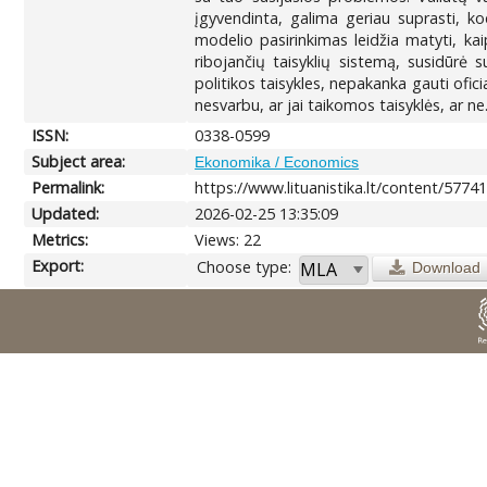
įgyvendinta, galima geriau suprasti, kod
modelio pasirinkimas leidžia matyti, kai
ribojančių taisyklių sistemą, susidūrė 
politikos taisykles, nepakanka gauti ofici
nesvarbu, ar jai taikomos taisyklės, ar ne
ISSN:
0338-0599
Subject area:
Ekonomika / Economics
Permalink:
https://www.lituanistika.lt/content/5774
Updated:
2026-02-25 13:35:09
Metrics:
Views: 22
Export:
Choose type:
Download