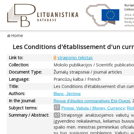
Home
Les Conditions d'établissement d'un curr
Link to:
straipsnio tekstas
Collection:
Mokslo publikacijos / Scientific publicati
Document Type:
Žurnalų straipsniai / Journal articles
Language:
Prancūzų kalba / French
Title:
Les Conditions d'établissement d'un curr
Authors:
Blanc, Jérôme
In the Journal:
, 
Revue d'études comparatives Est-Ouest
Subject terms:
;
LT
Pinigai. Valiuta / Money. Currency
Rin
Summary / Abstract:
Straipsnyje analizuojamos valiutų v
LT
įgyvendino reikalavimus, keliamus buvusi
spalio mėn. ministras pirmininkas oficia
su tuo susijusios problemos. Valiutų v