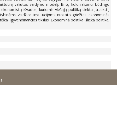
kraštutinį valiutos valdymo modelį. Britų kolonializmui būdingo
ekonomistų išvados, kuriomis viešąją politiką siekta įtraukti į
alstybinėms valdžios institucijoms nustato griežtas ekonominės
škai įgyvendinančios tikslus. Ekonominė politika išlieka politika,
MS
.