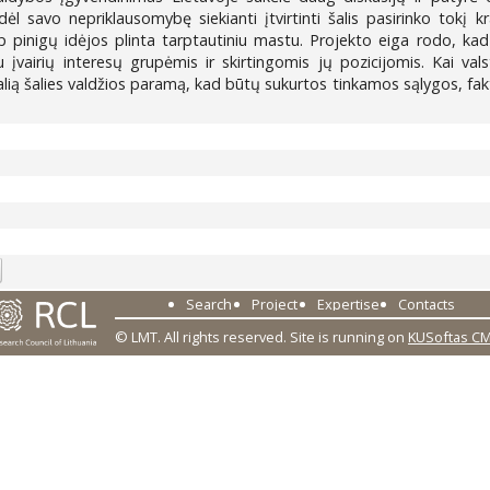
ėl savo nepriklausomybę siekianti įtvirtinti šalis pasirinko tokį 
p pinigų idėjos plinta tarptautiniu mastu. Projekto eiga rodo, kad 
su įvairių interesų grupėmis ir skirtingomis jų pozicijomis. Kai v
alią šalies valdžios paramą, kad būtų sukurtos tinkamos sąlygos, fakti
.
1
Search
Project
Expertise
Contacts
© LMT. All rights reserved.
Site is running on
KUSoftas C