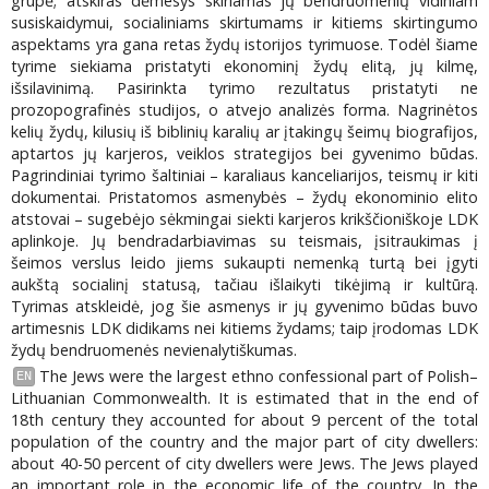
grupė; atskiras dėmesys skiriamas jų bendruomenių vidiniam
susiskaidymui, socialiniams skirtumams ir kitiems skirtingumo
aspektams yra gana retas žydų istorijos tyrimuose. Todėl šiame
tyrime siekiama pristatyti ekonominį žydų elitą, jų kilmę,
išsilavinimą. Pasirinkta tyrimo rezultatus pristatyti ne
prozopografinės studijos, o atvejo analizės forma. Nagrinėtos
kelių žydų, kilusių iš biblinių karalių ar įtakingų šeimų biografijos,
aptartos jų karjeros, veiklos strategijos bei gyvenimo būdas.
Pagrindiniai tyrimo šaltiniai – karaliaus kanceliarijos, teismų ir kiti
dokumentai. Pristatomos asmenybės – žydų ekonominio elito
atstovai – sugebėjo sėkmingai siekti karjeros krikščioniškoje LDK
aplinkoje. Jų bendradarbiavimas su teismais, įsitraukimas į
šeimos verslus leido jiems sukaupti nemenką turtą bei įgyti
aukštą socialinį statusą, tačiau išlaikyti tikėjimą ir kultūrą.
Tyrimas atskleidė, jog šie asmenys ir jų gyvenimo būdas buvo
artimesnis LDK didikams nei kitiems žydams; taip įrodomas LDK
žydų bendruomenės nevienalytiškumas.
The Jews were the largest ethno confessional part of Polish–
EN
Lithuanian Commonwealth. It is estimated that in the end of
18th century they accounted for about 9 percent of the total
population of the country and the major part of city dwellers:
about 40-50 percent of city dwellers were Jews. The Jews played
an important role in the economic life of the country. In the