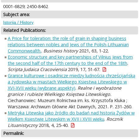
0001-6829; 2450-8462
Subject area:
Istorija / History
Related Publications:
A Price for toleration: the role of grain in shaping business
relations between nobles and Jews of the Polish-Lithuanian
Commonwealth.
.
Business history
2021, 63, 1-22.
Economic structure and key partnerships of Vilnius Jews from
the second half of the 17th century to the end of the 18th
.
Scripta Judaica Cracoviensia
2019, 17, 51-67.
Granice kulturowe i osadnicze między ludnością chrześcijańską
a żydowską w miastach Wielkiego Księstwa Litewskiego w
XVI-XVII wieku (wybrane aspekty)
.
Realne i wyobrażone
granice i rubieże Wielkiego Księstwa Litewskiego.
Ciechanowiec: Muzeum Rolnictwa im. ks. Krzysztofa Kluka ;
Warszawa: Archiwum Główne Akt Dawnych, 2021. P. 231-260.
Metryka Litewska jako źródło do badań nad historią Żydów w
Wielkim Księstwie Litewskim w XVII i XVIII wieku
.
Rocznik
Lituanistyczny
2018, 4, 25-40.
Permalink: