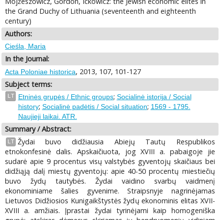
Mojżeszowicz, Gordon, Ickowicz: the Jewish economic elites in
the Grand Duchy of Lithuania (seventeenth and eighteenth
century)
Authors:
Cieśla, Maria
In the Journal:
, 2013, 107, 101-127
Acta Poloniae historica
Subject terms:
;
LT
Etninės grupės / Ethnic groups
Socialinė istorija / Social
;
;
history
Socialinė padėtis / Social situation
1569 - 1795.
Naujieji laikai. ATR.
Summary / Abstract:
Žydai buvo didžiausia Abiejų Tautų Respublikos
LT
etnokonfesinė dalis. Apskaičiuota, jog XVIII a. pabaigoje jie
sudarė apie 9 procentus visų valstybės gyventojų skaičiaus bei
didžiąją dalį miestų gyventojų: apie 40-50 procentų miestiečių
buvo žydų tautybės. Žydai vaidino svarbų vaidmenį
ekonominiame šalies gyvenime. Straipsnyje nagrinėjamas
Lietuvos Didžiosios Kunigaikštystės žydų ekonominis elitas XVII-
XVIII a. amžiais. Įprastai žydai tyrinėjami kaip homogeniška