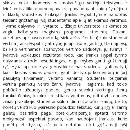
skirtas rinkti duomenis besimokančiųjų vertėjų tekstynui ir
leidžiantis atlikti duomenų analizę, panaudojant klaidų žymėjimo
ir klaidų statistikos funkcijas. Įrankis Hypal tyrime naudotas
teikiant grįžtamąjį ryšį studentams apie jų atliekamus vertimus.
Tyrime dalyvavo 11 Vytauto Didžiojo universiteto Taikomosios
anglų kalbotyros magistro programos studentų. Taikant
anketinės apklausos metodą, siekta išsiaiškinti: a) kaip studentai
vertina įrankį Hypal ir galimybę jo aplinkoje gauti grįžtamąjį ryšį;
b) kaip vertinamos išbandytos vertimo užduotys, jų turinys ir
įvairovė. Apklausos rezultatai rodo, kad įrankis Hypal tyrimo
dalyviams atrodo nesudėtingas, o galimybės gauti grįžtamąjį
ryšį Hypal aplinkoje yra geros: kiekvienas studentas gali matyti,
kur ir kokias klaidas padarė, gauti dėstytojo komentarą ir (ar)
pasiūlytą tinkamesnį vertimo variantą. Studentai teigiamai
vertina parinktų versti žanrų įvairovę. Teigiama, kad tokio
pobūdžio užduotys padeda geriau suvokti skirtingų žanrų
tarpkultūrinius, kalbinius ir stiliaus ypatumus, pritaikyti teorines
žinias praktikoje. Studentai siūlo didinti užduočių skaičių, be to,
norėtų versti kuo įvairesnio pobūdžio tekstus, kurių ilgį ar žanrą
galėtų pasirinkti pagal poreikį.Straipsnyje aptarti vertimo
mokymo(si) aspektai parodo, kad naudojant įrankius, kurie
padėtų efektyviau, aiškiau ir detaliau teikti grįžtamąjį ryšį