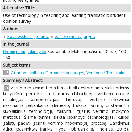
nuomonės tyrimas
Alternative Title:
Use of technology in teaching and learning translation: student
opinion survey
Authors:
Kovalevskaitė, Jolanta
Vaičenonienė, Jurgita
In the Journal:
Sustainable Multilingualism, 2015, 7, 160-
Darnioji daugiakalbystė
180
Subject terms:
;
LT
Germanų kalbos / Germanic languages
Vertimas / Translation.
Summary / Abstract:
Vertimo mokymo tema itin aktuali dėstytojams, siekiantiems
LT
kokybiškai perteikti studentams dabartinėje vertimo rinkoje
reikalingas kompetencijas. Lietuvoje vertimo mokymui
neskiriama pakankamai dėmesio, trūksta tyrimų, pristatančių
šiuolaikinius technologijų taikymu grįstus vertimo mokymo
metodus. Šiame tyrime siekta išbandyti technologijas, kurios
galėtų padėti gerinti vertimo mokymo(si) procesą. Bandymui
atlikti pasirinktas įrankis Hypal (Obrusnik & Thomas, 2015),