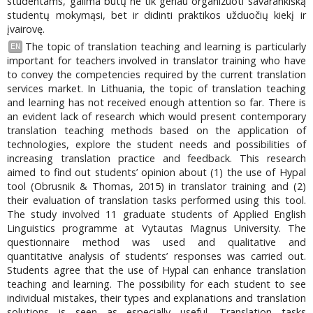
studentams, galima būtų ne tik geriau organizuoti savarankišką
studentų mokymąsi, bet ir didinti praktikos užduočių kiekį ir
įvairovę.
The topic of translation teaching and learning is particularly
EN
important for teachers involved in translator training who have
to convey the competencies required by the current translation
services market. In Lithuania, the topic of translation teaching
and learning has not received enough attention so far. There is
an evident lack of research which would present contemporary
translation teaching methods based on the application of
technologies, explore the student needs and possibilities of
increasing translation practice and feedback. This research
aimed to find out students’ opinion about (1) the use of Hypal
tool (Obrusnik & Thomas, 2015) in translator training and (2)
their evaluation of translation tasks performed using this tool.
The study involved 11 graduate students of Applied English
Linguistics programme at Vytautas Magnus University. The
questionnaire method was used and qualitative and
quantitative analysis of students’ responses was carried out.
Students agree that the use of Hypal can enhance translation
teaching and learning. The possibility for each student to see
individual mistakes, their types and explanations and translation
solutions is seen as especially useful. Translation tasks