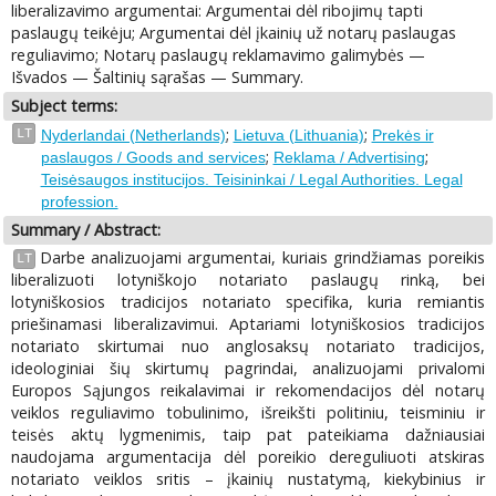
liberalizavimo argumentai: Argumentai dėl ribojimų tapti
paslaugų teikėju; Argumentai dėl įkainių už notarų paslaugas
reguliavimo; Notarų paslaugų reklamavimo galimybės —
Išvados — Šaltinių sąrašas — Summary.
Subject terms:
;
;
LT
Nyderlandai (Netherlands)
Lietuva (Lithuania)
Prekės ir
;
;
paslaugos / Goods and services
Reklama / Advertising
Teisėsaugos institucijos. Teisininkai / Legal Authorities. Legal
profession.
Summary / Abstract:
Darbe analizuojami argumentai, kuriais grindžiamas poreikis
LT
liberalizuoti lotyniškojo notariato paslaugų rinką, bei
lotyniškosios tradicijos notariato specifika, kuria remiantis
priešinamasi liberalizavimui. Aptariami lotyniškosios tradicijos
notariato skirtumai nuo anglosaksų notariato tradicijos,
ideologiniai šių skirtumų pagrindai, analizuojami privalomi
Europos Sąjungos reikalavimai ir rekomendacijos dėl notarų
veiklos reguliavimo tobulinimo, išreikšti politiniu, teisminiu ir
teisės aktų lygmenimis, taip pat pateikiama dažniausiai
naudojama argumentacija dėl poreikio dereguliuoti atskiras
notariato veiklos sritis – įkainių nustatymą, kiekybinius ir