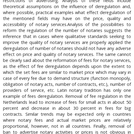
restrictions of advertising. Analysis of these fields include
theoretical assumptions on the influence of deregulation and,
where possible, practical examples what effect deregulation of
the mentioned fields may have on the price, quality and
accessibility of notary services.Analysis of the possibilities to
reform the regulation of the number of notaries suggests the
inference that in cases where qualitative standards seeking to
improve the quality of notary services are properly applied the
deregulation of number of notaries should not have any adverse
effect on price and quality of notary services. The same cannot
be clearly said about the reformation of fees for notary services,
as the effect of fee deregulation depends upon the extent to
which the set fees are similar to market price which may vary in
case of every fee due to demand structure (function monopoly,
obligation of notary acts, number of contracts, etc.), number of
providers of service, etc. Latin notary tradition has only one
example of fees deregulation. Removal of fee regulation in the
Netherlands lead to increase of fees for small acts in about 50
percent and decrease in about 30 percent in fees for big
contracts. Similar trends may be expected only in countries
where notary fees and actual market prices are relatively
proportional, however, not in all countries. Finally, removal of
ban to advertise notary activities or prices is not obvious in