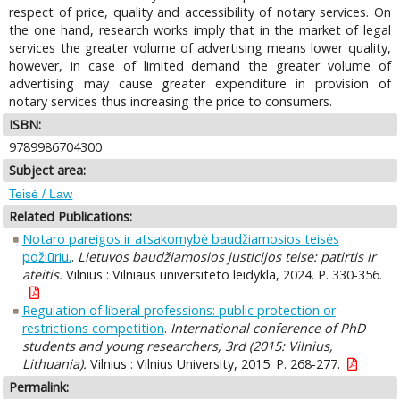
respect of price, quality and accessibility of notary services. On
the one hand, research works imply that in the market of legal
services the greater volume of advertising means lower quality,
however, in case of limited demand the greater volume of
advertising may cause greater expenditure in provision of
notary services thus increasing the price to consumers.
ISBN:
9789986704300
Subject area:
Teisė / Law
Related Publications:
Notaro pareigos ir atsakomybė baudžiamosios teisės
požiūriu.
.
Lietuvos baudžiamosios justicijos teisė: patirtis ir
ateitis.
Vilnius : Vilniaus universiteto leidykla, 2024. P. 330-356.
Regulation of liberal professions: public protection or
restrictions competition
.
International conference of PhD
students and young researchers, 3rd (2015: Vilnius,
Lithuania).
Vilnius : Vilnius University, 2015. P. 268-277.
Permalink: