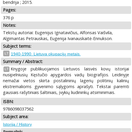
bendrija ; 2015.
Pages:
376 p
Notes:
Tekstų autoriai: Eugenijus Ignatavičius, Alfonsas Vaišvila,
Algimantas Petrauskas, Eugenija Ivanauskaitė-Ennukson.
Subject terms:
LT
1940-1990. Lietuva okupacijų metais.
Summary / Abstract:
Knygoje publikuojamos Lietuvos laisvės kovų istorijai
LT
nusipelniusių Kęstučio apygardos vadų biografijos. Leidinyje
nemažai vietos skirta postalininių lagerių politinių kalinių
ekstremalioms gyvenimo sąlygoms aprašyti. Tekstai paremti
gausiais rašytiniais šaltiniais, įvykių liudininkų atsiminimais.
ISBN:
9786098037562
Subject area:
Istorija / History
Permalink: