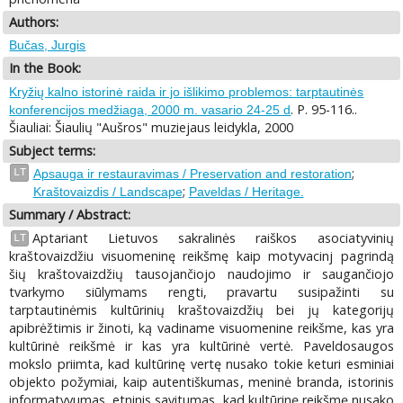
Authors:
Bučas, Jurgis
In the Book:
Kryžių kalno istorinė raida ir jo išlikimo problemos: tarptautinės
. P. 95-116..
konferencijos medžiaga, 2000 m. vasario 24-25 d
Šiauliai: Šiaulių "Aušros" muziejaus leidykla, 2000
Subject terms:
;
LT
Apsauga ir restauravimas / Preservation and restoration
;
Kraštovaizdis / Landscape
Paveldas / Heritage.
Summary / Abstract:
Aptariant Lietuvos sakralinės raiškos asociatyvinių
LT
kraštovaizdžiu visuomeninę reikšmę kaip motyvacinj pagrindą
šių kraštovaizdžių tausojančiojo naudojimo ir saugančiojo
tvarkymo siūlymams rengti, pravartu susipažinti su
tarptautinėmis kultūrinių kraštovaizdžių bei jų kategorijų
apibrėžtimis ir žinoti, ką vadiname visuomenine reikšme, kas yra
kultūrinė reikšmė ir kas yra kultūrinė vertė. Paveldosaugos
mokslo priimta, kad kultūrinę vertę nusako tokie keturi esminiai
objekto požymiai, kaip autentiškumas, meninė branda, istorinis
informatyvumas, etninis savitumas, kad kultūrinę reikšmę nusako