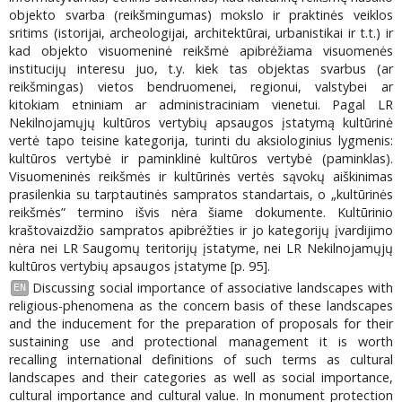
objekto svarba (reikšmingumas) mokslo ir praktinės veiklos
sritims (istorijai, archeologijai, architektūrai, urbanistikai ir t.t.) ir
kad objekto visuomeninė reikšmė apibrėžiama visuomenės
institucijų interesu juo, t.y. kiek tas objektas svarbus (ar
reikšmingas) vietos bendruomenei, regionui, valstybei ar
kitokiam etniniam ar administraciniam vienetui. Pagal LR
Nekilnojamųjų kultūros vertybių apsaugos įstatymą kultūrinė
vertė tapo teisine kategorija, turinti du aksiologinius lygmenis:
kultūros vertybė ir paminklinė kultūros vertybė (paminklas).
Visuomeninės reikšmės ir kultūrinės vertės sąvokų aiškinimas
prasilenkia su tarptautinės sampratos standartais, o „kultūrinės
reikšmės” termino išvis nėra šiame dokumente. Kultūrinio
kraštovaizdžio sampratos apibrėžties ir jo kategorijų įvardijimo
nėra nei LR Saugomų teritorijų įstatyme, nei LR Nekilnojamųjų
kultūros vertybių apsaugos įstatyme [p. 95].
Discussing social importance of associative landscapes with
EN
religious-phenomena as the concern basis of these landscapes
and the inducement for the preparation of proposals for their
sustaining use and protectional management it is worth
recalling international definitions of such terms as cultural
landscapes and their categories as well as social importance,
cultural importance and cultural value. In monument protection