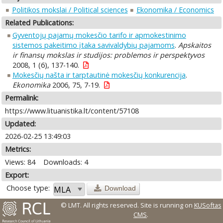
Politikos mokslai / Political sciences
Ekonomika / Economics
Related Publications:
Gyventojų pajamų mokesčio tarifo ir apmokestinimo
sistemos pakeitimo įtaka savivaldybių pajamoms
.
Apskaitos
ir finansų mokslas ir studijos: problemos ir perspektyvos
2008, 1 (6), 137-140.
Mokesčių našta ir tarptautinė mokesčių konkurencija
.
Ekonomika
2006, 75, 7-19.
Permalink:
https://www.lituanistika.lt/content/57108
Updated:
2026-02-25 13:49:03
Metrics:
Views: 84
Downloads: 4
Export:
Choose type:
Download
© LMT. All rights reserved.
Site is running on
KUSoftas
CMS
.