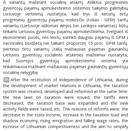
iš variantų mažinant socialinę atskirtį. Atliktus progresinės
gyventojų pajamų apmokestinimo sistemos taikymo galimybių
Lietuvoje vertinimą nustatyta, kad trys iš keturių tirtų
progresinių gyventojų pajamų mokesčio (toliau - GPM) tarifų
variantų (Lietuvoje siūlomas Airijos bei Lenkijos variantas) būtų
tinkami Lietuvos gyventojų pajamų apmokestinimui, žvelgiant iš
ekonominės pusės, nes leistų surinkti daugiau pajamų iš GPM į
nacionalinį biudžetą nei taikant proporcinį 15 proc. GPM tarifą.
Įvertinus tirtų variantų įtaką mažiausias pajamas gaunančių
Lietuvos gyventojų socialinės atskirties mažinimui nustatyta,
kad Suomijos gyventojų apmokestinimo sistema yra
tinkamiausia mažinant mažiausias pajamas gaunančių gyventojų
socialinę nelygybę.
After the restitution of Independence of Lithuania, during
EN
the development of market relations in Lithuania, the taxation
system was created, developed and reformed at the same time:
the new laws on taxation were issued, the tariffs were
decreased, the taxation base was expanded and the new
activity fields were taxed, etc. The reasons of reforms were: the
decrease in the state income, increase in the taxation load and
shadow economy, rising emigration and falling wage rates, the
increase of Lithuanian competitiveness and the aim to simplify