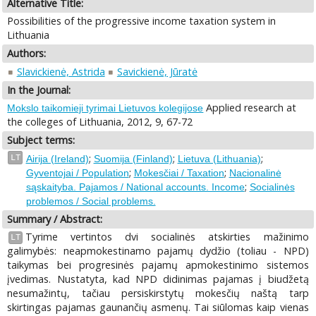
Alternative Title:
Possibilities of the progressive income taxation system in
Lithuania
Authors:
Slavickienė, Astrida
Savickienė, Jūratė
In the Journal:
Applied research at
Mokslo taikomieji tyrimai Lietuvos kolegijose
the colleges of Lithuania, 2012, 9, 67-72
Subject terms:
;
;
;
LT
Airija (Ireland)
Suomija (Finland)
Lietuva (Lithuania)
;
;
Gyventojai / Population
Mokesčiai / Taxation
Nacionalinė
;
sąskaityba. Pajamos / National accounts. Income
Socialinės
problemos / Social problems.
Summary / Abstract:
Tyrime vertintos dvi socialinės atskirties mažinimo
LT
galimybės: neapmokestinamo pajamų dydžio (toliau - NPD)
taikymas bei progresinės pajamų apmokestinimo sistemos
įvedimas. Nustatyta, kad NPD didinimas pajamas į biudžetą
nesumažintų, tačiau persiskirstytų mokesčių naštą tarp
skirtingas pajamas gaunančių asmenų. Tai siūlomas kaip vienas