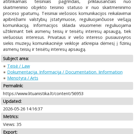
atitinkamais teisiniais pagrindais, priklausančiais nuo
skaitmeninio objekto teisinio statuso ir nuo skaitmeninimo
proceso ypatumų. Teisiniai viešosios komunikacijos reikalavimai
apibrėžiami valstybių įstatymuose, reguliuojančiuose viešąją
komunikaciją. Informacijos sklaida visuomenei reguliuojama
užtikrinant tiek asmenų teisių ir teisėtų interesų apsaugą, tiek
viešuosius interesus. Privataus ir viešo intereso pusiausvyros
siekis muziejų komunikacinėje veikloje atkreipia dėmesį į fizinių
asmenų teisių ir teisėtų interesų apsaugą.
Subject area:
Teisė / Law
Dokumentacija. Informacija / Documentation. Iinformation
Menotyra / Arts
Permalink:
https://www.lituanistika.lt/content/56953
Updated:
2026-05-26 14:16:37
Metrics:
Views: 35
Export: