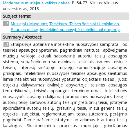
. P. 54-77.. Vilnius: Vilniaus
Modernaus muziejaus veiklos gairės
universitetas, 2013
Subject terms:
;
LT
Muziejai / Museums
Teisėkūra. Teisės šaltiniai / Legislation.
;
Sources of law
Intelektinė nuosavybė / Intellectual property.
Summary / Abstract:
Straipsnyje aptariama intelektinė nuosavybės samprata, jos
LT
teisinės apsaugos ypatumai, pagrindiniai institutai, apžvelgiama
muziejų veikloje aktuali nacionalinė autorių teisių apsaugos
sistema, supažindinama su esminiais teisiniais asmens teisių ir
teisėtų interesų viešojoje muziejų komunikacijoje apsaugos
principais. Intelektinės nuosavybės teisinės apsaugos savitumus
lemia intelektinės nuosavybės ypatumai: objektai ir teisės į juos;
objektų dalyvavimas civilinėje apyvartoje; teisinės apsaugos
teritoriškumas; teisinės apsaugos terminuotumas. Intelektinės
nuosavybės apsauga dalijama į pramoninės nuosavybės teisę ir
autorių teisę. Lietuvos autorių teisių ir gretutinių teisių įstatyme
apibrėžiami autorių teisių, gretutinių teisių ir sui generis teisių
objektai, subjektai, reglamentuojami teisių suteikimo, perėjimo
pagrindai. Tame pačiame įstatyme aptariamas ir autorių teisių
katalogas. Skaitmeninimo procesas muziejuje grindžiamas