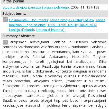
In the Journal:
, 2008, 11, 131-138
Studia z dziejów państwa i prawa polskiego
Subject terms:
;
;
LT
Dokumentai / Documents
Teisės istorija / History of law
Teisės
;
;
mokslas / Legal science
1569 - 1795. Naujieji laikai. ATR
;
Lenkija (Poland)
Lietuva (Lithuania).
Summary / Abstract:
Straipsnyje apžvelgiami Lenkijos ir Lietuvos valstybės
LT
centrinės vykdomosios valdžios organo – Nuolatinės Tarybos –
priimti nutarimai. Rezoliucijos vertinamos, kaip XVIII a. II pusės
Lenkijos teisės šaltiniai. Aptariamos Nuolatinės Tarybos
kompetencijos ir turėti įgaliojimai bei analizuojami išlikę
archyviniai dokumentai. Rezoliucijų turiniai atveria įvairių teisės
sričių lauką. Išlikusių dokumentų kontekste daugiausiai randama
rezoliucijų, skirtų plačiai suvokiamų civilinės ir baudžiamosios
teisės procedūrų atvejams aiškinti, įtraukiant ir su teismų
funkcijomis ir jų procesu, teisingumo vykdymu susijusius atvejus.
Taip pat rasta daug rezoliucijų, kurios skirtos privatinės teisės
(nuosavybės, santuokos, globos ir kt. atvejai) išaiškinimui.
Baudžiamosios teisės atvejai taip pat buvo interpretuojami.
Rezoliucijose atsispindi ir politinių teisių aspektai bei atlygio