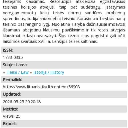
teisėjams klausimas. Rezoliucijos atskleidžia egzistavusius
teisinės kolizijos atvejus, taip pat sudėtingų, įstatymais
nereglamentuotų kelių teisės normų sandūros problemų
sprendimus, liudija anuometinį teisinio išprusimo ir tarybos narių
teisinio pasirengimo lygį. Nuolatinė Taryba dažniausiai imdavosi
išsamaus abejotinų klausimų paaiškinimo ir tik retais atvejais
klausimai likdavo neatsakyti. Šios rezoliucijos pagrįstai gali būti
laikomos svarbiais XVIII a. Lenkijos teisės šaltiniais.
ISSN:
1733-0335
Subject area:
Teisė / Law
Istorija / History
Permalink:
https://www.lituanistika.lt/content/56908
Updated:
2026-05-25 20:20:18
Metrics:
Views: 25
Export: