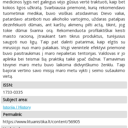
medicinos lygis net galingus vėjo gūsius vertė traktuoti, kaip bet
kokios ligos užkratą. Svarbiausia priemonė, kurią rekomendavo
tuometiniai medikai, buvo visiškas atsidavimas Dievo valiai,
patardavo atsiriboti nuo alkoholio vartojimo, uždaras patalpas
dezinfekuoti dūmais, ant karštų akmenų pilti actą, tikint, jog
tokie dūmai švarina orą. Rekomenduota profilaktiškai keisti
maisto racioną, įtraukiant tam tikrus produktus, turėjusius
saugoti nuo ligų. Taip pat dalinti patarimai, kaip elgtis su
mirusiojo nuo maro palaikais. Visgi vienintelė efektyvi priemonė
buvo pasitraukimas į maro nepalietas teritorijas. Valdovas ir jo
aplinka bei teismai šią praktiką taikė ypač dažnai. Tarnavimas
tėvynei maro metu buvo laikoma didvyriškumo ženklu. Taip
bajorai vertino savo misiją maro metu vykti į seimo sušaukimo
vietą.
ISSN:
1733-0335
Subject area:
Istorija / History
Permalink:
https://www.lituanistika.lt/content/56905