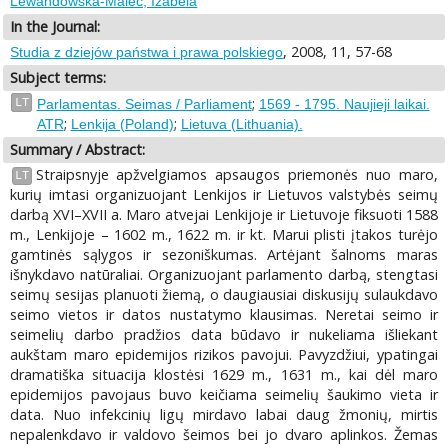
Lewandowska-Malec, Izabela
In the Journal:
, 2008, 11, 57-68
Studia z dziejów państwa i prawa polskiego
Subject terms:
;
LT
Parlamentas. Seimas / Parliament
1569 - 1795. Naujieji laikai.
;
;
ATR
Lenkija (Poland)
Lietuva (Lithuania).
Summary / Abstract:
Straipsnyje apžvelgiamos apsaugos priemonės nuo maro,
LT
kurių imtasi organizuojant Lenkijos ir Lietuvos valstybės seimų
darbą XVI–XVII a. Maro atvejai Lenkijoje ir Lietuvoje fiksuoti 1588
m., Lenkijoje – 1602 m., 1622 m. ir kt. Marui plisti įtakos turėjo
gamtinės sąlygos ir sezoniškumas. Artėjant šalnoms maras
išnykdavo natūraliai. Organizuojant parlamento darbą, stengtasi
seimų sesijas planuoti žiemą, o daugiausiai diskusijų sulaukdavo
seimo vietos ir datos nustatymo klausimas. Neretai seimo ir
seimelių darbo pradžios data būdavo ir nukeliama išliekant
aukštam maro epidemijos rizikos pavojui. Pavyzdžiui, ypatingai
dramatiška situacija klostėsi 1629 m., 1631 m., kai dėl maro
epidemijos pavojaus buvo keičiama seimelių šaukimo vieta ir
data. Nuo infekcinių ligų mirdavo labai daug žmonių, mirtis
nepalenkdavo ir valdovo šeimos bei jo dvaro aplinkos. Žemas