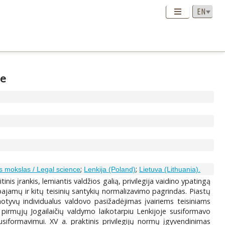
ce
;
;
s mokslas / Legal science
Lenkija (Poland)
Lietuva (Lithuania).
tinis įrankis, lemiantis valdžios galią, privilegija vaidino ypatingą
 pajamų ir kitų teisinių santykių normalizavimo pagrindas. Piastų
motyvų individualus valdovo pasižadėjimas įvairiems teisiniams
 pirmųjų Jogailaičių valdymo laikotarpiu Lenkijoje susiformavo
ų susiformavimui. XV a. praktinis privilegijų normų įgyvendinimas