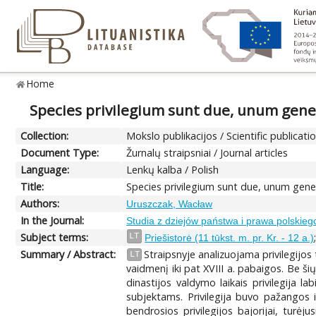
Home
Species privilegium sunt due, unum gener
Collection:
Mokslo publikacijos / Scientific publicati
Document Type:
Žurnalų straipsniai / Journal articles
Language:
Lenkų kalba / Polish
Title:
Species privilegium sunt due, unum gener
Authors:
Uruszczak, Wacław
In the Journal:
Studia z dziejów państwa i prawa polskieg
Subject terms:
LT
Priešistorė (11 tūkst. m. pr. Kr. - 12 a.)
Summary / Abstract:
Straipsnyje analizuojama privilegijos t
LT
vaidmenį iki pat XVIII a. pabaigos. Be ši
dinastijos valdymo laikais privilegija 
subjektams. Privilegija buvo pažangos i
bendrosios privilegijos bajorijai, turėju