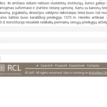
ios. Iki amžiaus vidurio nebuvo nuolatinių institucijų, kurios galėjo 
artojimas suformavo ir įtvirtino teisinę sąmonę. Kartu su kanonų teis
usmą. Jogailaičių dinastijos valdymo laikotarpiu teisė buvo toli nuo 
os šaltinis buvo karališkoji privilegija. 1573 m. Henriko artikulai 
d. konstitucija nesukėlė radikalių permainų senųjų privilegijų atžvilg
4
Search
Project
Expertise
Contacts
© LMT. All rights reserved.
Site is running on
KUSoftas C