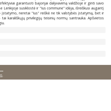
efektyviai garantuoti bajorijai dalyvavimą valdžioje ir ginti savo
e Lenkijoje susiklostė ir "Ius commune" idėja, išreiškusi augantį
įstatymo, neretai "Ius" reiškė ne tik valstybės įstatymą, bet ir
– tai karališkųjų privilegijų teisinių normų santrauka. Apšvietos
iu.
MS
.