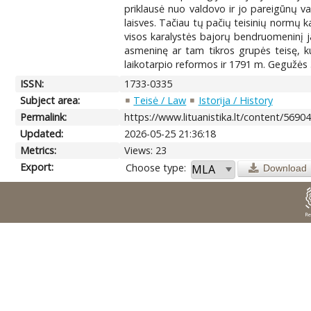
priklausė nuo valdovo ir jo pareigūnų val
laisves. Tačiau tų pačių teisinių normų k
visos karalystės bajorų bendruomeninį ja
asmeninę ar tam tikros grupės teisę, kuri
laikotarpio reformos ir 1791 m. Gegužės 3 
ISSN:
1733-0335
Subject area:
Teisė / Law
Istorija / History
Permalink:
https://www.lituanistika.lt/content/5690
Updated:
2026-05-25 21:36:18
Metrics:
Views: 23
Export:
Choose type:
Download