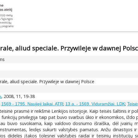
ale, aliud speciale. Przywileje w dawnej Pols
ons
ale, aliud speciale. Przywileje w dawnej Polsce
, 2008, 11, 19-38
o
;
;
;
1569 - 1795. Naujieji laikai. ATR
13 a. - 1569. Viduramžiai. LDK
Teisė
eisinė prasmė ir reikšmė Lenkijos istorijoje. Kaip teisės šaltinis ir poli
ų funkcijų privilegija taip pat buvo svarbus ūkio ir ekonomikos, iždo
labiau buvo suvokiama, kaip valdovo dosnumo išraiška, dėl įvairių 
nstrumentas, leidęs sukurti valstybės pamatus. Anžu dinastijos ir
sios didelės įtakos tolesnei valstybės raidai ir teisinių institucij