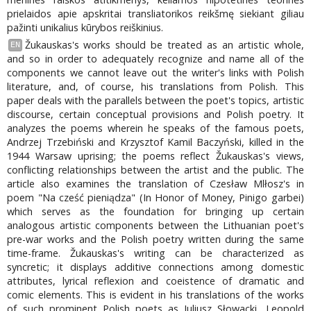
prielaidos apie apskritai transliatorikos reikšmę siekiant giliau
pažinti unikalius kūrybos reiškinius.
Žukauskas's works should be treated as an artistic whole,
EN
and so in order to adequately recognize and name all of the
components we cannot leave out the writer's links with Polish
literature, and, of course, his translations from Polish. This
paper deals with the parallels between the poet's topics, artistic
discourse, certain conceptual provisions and Polish poetry. It
analyzes the poems wherein he speaks of the famous poets,
Andrzej Trzebiński and Krzysztof Kamil Baczyński, killed in the
1944 Warsaw uprising; the poems reflect Žukauskas's views,
conflicting relationships between the artist and the public. The
article also examines the translation of Czesław Mlłosz's in
poem "Na cześć pieniądza" (In Honor of Money, Pinigo garbei)
which serves as the foundation for bringing up certain
analogous artistic components between the Lithuanian poet's
pre-war works and the Polish poetry written during the same
time-frame. Žukauskas's writing can be characterized as
syncretic; it displays additive connections among domestic
attributes, lyrical reflexion and coeistence of dramatic and
comic elements. This is evident in his translations of the works
of such prominent Polish poets as Juliusz Słowacki, Leopold