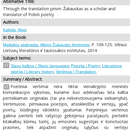
Alternative Title:
Through the translation prism: Žukauskas as a scholar and
translator of Polish poetry
Authors:
Kalėda, Algis
In the Book:
. P. 109-125.. Vilnius:
Metlaikių atabradai: Albino Žukausko šimtmetis
Lietuvių literatūros ir tautosakos institutas, 2014
Subject terms:
;
;
LT
Slavų kalbos / Slavic languages
Poezija / Poetry
Literatūros
;
istorija / Literary history
Vertimas / Translation.
Summary / Abstract:
Poetiniai vertimai nėra tiktai vienakryptis meninės
LT
komunikacijos vyksmas, kuriame kuo adekvačiau kita kalba
perteikiamas originalas (tai yra nekvestionuojama siekiamybė).
Vertimuose, pirmiausia poezijos, atsiskleidžia ir vertėjų, ypač
poetų, būdingieji idiolekto ypatumai. Patyrinėjus vertimus
galima įvertinti tiek rašytojo gebėjimus pa/atjausti, perteikti
kitakalbių kūrinių turinį, jų emocines sugestijas ir konotuotas
prasmes, tiek atpažinti originalų sąlyčius su vertėjo