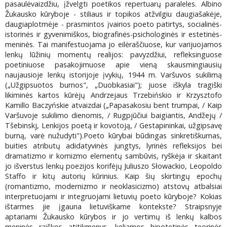
pasaulėvaizdžiu, įžvelgti poetikos repertuarų paraleles. Albino
Žukausko kūryboje - stiliaus ir topikos atžvilgiu daugiašakėje,
daugiaplotmėje - prasmintos įvairios poeto patirtys, socialinės-
istorinės ir gyvenimiškos, biografinės-psichologinės ir estetinės-
meninės. Tai manifestuojama jo eilėraščiuose, kur varijuojamos
lenkų lūžinių momentų realijos: pavyzdžiui, refleksinguose
poetiniuose pasakojimuose apie vieną skausmingiausių
naujausioje lenkų istorijoje įvykių, 1944 m. Varšuvos sukilimą
(„Užgipsuotos burnos", „Duobkasiai"); juose iškyla tragiški
likiminės kartos kūrėjų Andrzejaus Trzebińskio ir Krzysztofo
Kamillo Baczyńskie atvaizdai („Papasakosiu bent trumpai, / Kaip
Varšuvoje sukilimo dienomis, / Rugpjūčiui baigiantis, Andžejų /
Tšebinskj, Lenkijos poetą ir kovotoją, / Gestapininkai, užgipsavę
burną, varė nužudyti").Poeto kūrybai būdingas sinkretiškumas,
buities atributų adidatyvinės jungtys, lyrinės refleksijos bei
dramatizmo ir komizmo elementų sambūvis, ryškėja ir skaitant
jo išverstus lenkų poezijos korifėjų Juliuszo Słowackio, Leopoldo
Staffo ir kitų autorių kūrinius. Kaip šių skirtingų epochų
(romantizmo, modernizmo ir neoklasicizmo) atstovų atbalsiai
interpretuojami ir integruojami lietuvių poeto kūryboje? Kokias
ištarmes jie įgauna lietuviškame kontekste? Straipsnyje
aptariami Žukausko kūrybos ir jo vertimų iš lenkų kalbos
meninės raiškos atitikmenys, keliamos hipotetinės teorinės