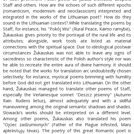
Staff and others. How are the echoes of such different epochs
(romanticism, modernism and neoclassicism) interpreted and
integrated in the works of the Lithuanian poet? How do they
sound in the Lithuanian context?.While translating the poems by
Staff, for instance, his "Pokój Wsi" (Rural Peace, Kaimo ramybė),
Žukauskas gives priority to the portrayal of the rural life and its
attributes; alongside, work tools ate listed as material
connections with the spiritual space. Due to ideological postwar
circumstances Žukauskas was not able to leave any signs of
sacredness so characteristic of the Polish author's style nor was
he able to recreate the entire aura of divine harmony. It should
be noted that the works for translation arc undoubtedly chosen
selectively: for instance, mystical poems brimming with humility
before God did not get translated into Lithuanian. On the other
hand, Žukauskas managed to translate other poems of Staff,
especially the Verlainesque sonnet "Deszcz jesienny" (Autumn
Rain. Rudens lietus), almost adequately and with a skillful
maneuvering among the original semantic shadows and shades.
Slowacki's works should be interpreted on a different level.
Among other poems, Žukauskas also translated his poem
"Ojciec zadżumionych" (Father of the Plague Infested, Maru
apkrėstųjų tėvas). The poetry of this great Romantic poet is