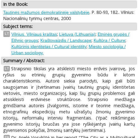
In the Book:
. P. 80-93, 182.. Vilnius:
Tautinės mažumos demokratinėje valstybėje
Nacionalinių tyrimų centras, 2000
Subject terms:
;
;
LT
Vilnius. Vilniaus kraštas
Lietuva (Lithuania)
Etninės grupės /
;
;
;
Ethnic groups
Kraštovaizdis / Landscape
Kultūra / Culture
;
Kultūrinis identitetas / Cultural identitity
Miesto sociologija /
Urban sociology.
Summary / Abstract:
Straipsnio tikslas yra atskleisti miesto erdvės įvairovę, jos
LT
ryšius su etninių grupių gyvenimo būdu ir kitom
charakteristikomis. Autorė siekia parodyti, kaip gali būti
saugojamas ir įtvirtinamas įvairių tautinių grupių identitetas
vietovės, miesto organizacijoj, kaip šių grupių problemos gali
atsiskleisti erdvinėse struktūrose. Straipsnio medžiaga
grindžiama autorės įžvalgomis, istorine ir teorine medžiaga,
etnografinių ekspedicijų metu užrašytų žmonių gyvenimo
istorijų, neformalių interviu fragmentais. (Ypač reikšmingas
gyvenimo istorijų bruožas yra jose ryškėjantys įvairių kartų
gyvensenos pokyčiai, žmonių santykių įvertinimai.).
Dr. Anelė Vosyliūtė in her report “The City as a Multicultural
EN