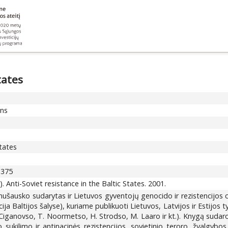
tates
ons
States
-375
Anti-Soviet resistance in the Baltic States. 2001.
šausko sudarytas ir Lietuvos gyventojų genocido ir rezistencijos cen
cija Baltijos šalyse), kuriame publikuoti Lietuvos, Latvijos ir Estijos
. Ciganovso, T. Noormetso, H. Strodso, M. Laaro ir kt.). Knygą sudaro 3
 sukilimo ir antinacinės rezistencijos, sovietinio teroro, žvalg