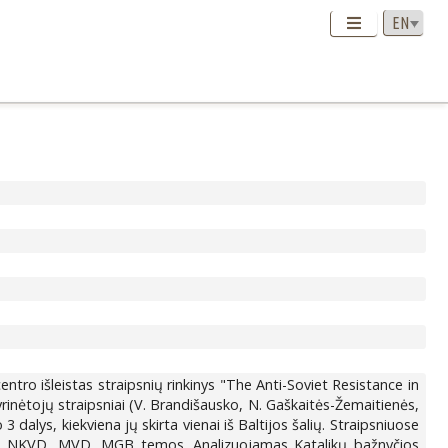
tro išleistas straipsnių rinkinys "The Anti-Soviet Resistance in
 tyrinėtojų straipsniai (V. Brandišausko, N. Gaškaitės-Žemaitienės,
 dalys, kiekviena jų skirta vienai iš Baltijos šalių. Straipsniuose
ybos, NKVD, MVD, MGB temos. Analizuojamas Katalikų bažnyčios