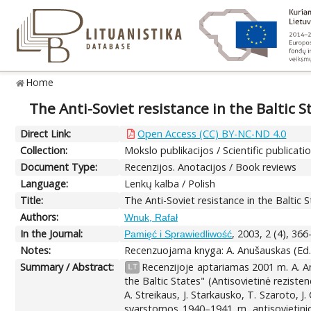
Home
The Anti-Soviet resistance in the Baltic S
Direct Link:
Open Access (CC) BY-NC-ND 4.0
Collection:
Mokslo publikacijos / Scientific publicati
Document Type:
Recenzijos. Anotacijos / Book reviews
Language:
Lenkų kalba / Polish
Title:
The Anti-Soviet resistance in the Baltic 
Authors:
Wnuk, Rafał
In the Journal:
, 2003, 2 (4), 366
Pamięć i Sprawiedliwość
Notes:
Recenzuojama knyga: A. Anušauskas (Ed.). 
Summary / Abstract:
Recenzijoje aptariamas 2001 m. A. Anu
LT
the Baltic States" (Antisovietinė rezisten
A. Streikaus, J. Starkausko, T. Szaroto, J
svarstomos 1940–1941 m. antisovietinio