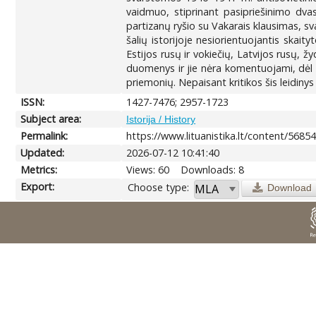
vaidmuo, stiprinant pasipriešinimo dva
partizanų ryšio su Vakarais klausimas, s
šalių istorijoje nesiorientuojantis skait
Estijos rusų ir vokiečių, Latvijos rusų, ž
duomenys ir jie nėra komentuojami, dėl t
priemonių. Nepaisant kritikos šis leidiny
ISSN:
1427-7476; 2957-1723
Subject area:
Istorija / History
Permalink:
https://www.lituanistika.lt/content/5685
Updated:
2026-07-12 10:41:40
Metrics:
Views: 60
Downloads: 8
Export:
Choose type:
Download