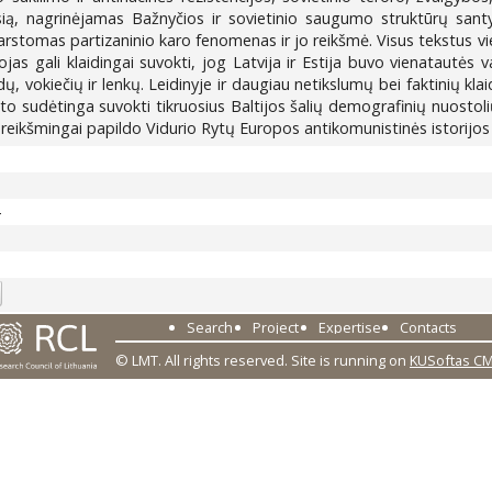
sią, nagrinėjamas Bažnyčios ir sovietinio saugumo struktūrų sant
varstomas partizaninio karo fenomenas ir jo reikšmė. Visus tekstus vi
ytojas gali klaidingai suvokti, jog Latvija ir Estija buvo vienatautė
ydų, vokiečių ir lenkų. Leidinyje ir daugiau netikslumų bei faktinių kla
o sudėtinga suvokti tikruosius Baltijos šalių demografinių nuostolių
s reikšmingai papildo Vidurio Rytų Europos antikomunistinės istorijos
4
Search
Project
Expertise
Contacts
© LMT. All rights reserved.
Site is running on
KUSoftas C