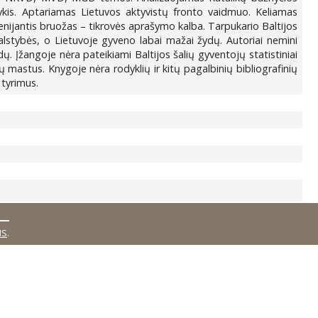
ykis. Aptariamas Lietuvos aktyvistų fronto vaidmuo. Keliamas
enijantis bruožas – tikrovės aprašymo kalba. Tarpukario Baltijos
s valstybės, o Lietuvoje gyveno labai mažai žydų. Autoriai nemini
idų. Įžangoje nėra pateikiami Baltijos šalių gyventojų statistiniai
 mastus. Knygoje nėra rodyklių ir kitų pagalbinių bibliografinių
 tyrimus.
MS
.