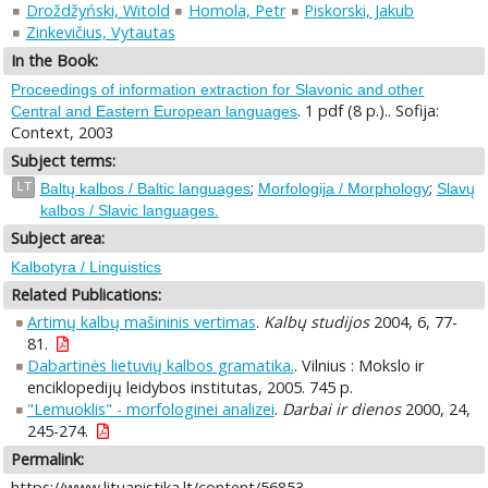
Droždžyński, Witold
Homola, Petr
Piskorski, Jakub
Zinkevičius, Vytautas
In the Book:
Proceedings of information extraction for Slavonic and other
. 1 pdf (8 p.).. Sofija:
Central and Eastern European languages
Context, 2003
Subject terms:
;
;
LT
Baltų kalbos / Baltic languages
Morfologija / Morphology
Slavų
kalbos / Slavic languages.
Subject area:
Kalbotyra / Linguistics
Related Publications:
Artimų kalbų mašininis vertimas
.
Kalbų studijos
2004, 6, 77-
81.
Dabartinės lietuvių kalbos gramatika.
. Vilnius : Mokslo ir
enciklopedijų leidybos institutas, 2005. 745 p.
"Lemuoklis" - morfologinei analizei
.
Darbai ir dienos
2000, 24,
245-274.
Permalink:
https://www.lituanistika.lt/content/56853