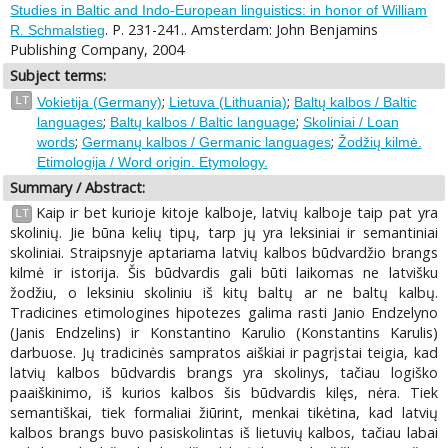
Studies in Baltic and Indo-European linguistics: in honor of William
. P. 231-241.. Amsterdam: John Benjamins
R. Schmalstieg
Publishing Company, 2004
Subject terms:
;
;
LT
Vokietija (Germany)
Lietuva (Lithuania)
Baltų kalbos / Baltic
;
;
languages
Baltų kalbos / Baltic language
Skoliniai / Loan
;
;
words
Germanų kalbos / Germanic languages
Žodžių kilmė.
Etimologija / Word origin. Etymology.
Summary / Abstract:
Kaip ir bet kurioje kitoje kalboje, latvių kalboje taip pat yra
LT
skolinių. Jie būna kelių tipų, tarp jų yra leksiniai ir semantiniai
skoliniai. Straipsnyje aptariama latvių kalbos būdvardžio brangs
kilmė ir istorija. Šis būdvardis gali būti laikomas ne latvišku
žodžiu, o leksiniu skoliniu iš kitų baltų ar ne baltų kalbų.
Tradicines etimologines hipotezes galima rasti Janio Endzelyno
(Janis Endzelins) ir Konstantino Karulio (Konstantins Karulis)
darbuose. Jų tradicinės sampratos aiškiai ir pagrįstai teigia, kad
latvių kalbos būdvardis brangs yra skolinys, tačiau logiško
paaiškinimo, iš kurios kalbos šis būdvardis kilęs, nėra. Tiek
semantiškai, tiek formaliai žiūrint, menkai tikėtina, kad latvių
kalbos brangs buvo pasiskolintas iš lietuvių kalbos, tačiau labai