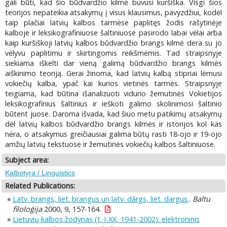
gali būti, kad šio būdvardžio kilmė buvusi kuršiška. Visgi šios
teorijos nepateikia atsakymų į visus klausimus, pavyzdžiui, kodėl
taip plačiai latvių kalbos tarmėse paplitęs žodis rašytinėje
kalboje ir leksikografiniuose šaltiniuose pasirodo labai vėlai arba
kaip kuršiškoji latvių kalbos būdvardžio brangs kilmė dera su jo
vėlyvu paplitimu ir skirtingomis reikšmėmis. Tad straipsnyje
siekiama iškelti dar vieną galimą būdvardžio brangs kilmės
aiškinimo teoriją. Gerai žinoma, kad latvių kalbą stipriai lėmusi
vokiečių kalba, ypač kai kurios vietinės tarmės. Straipsnyje
teigiama, kad būtina išanalizuoti vidurio žemutinės Vokietijos
leksikografinius šaltinius ir ieškoti galimo skolinimosi šaltinio
būtent juose. Daroma išvada, kad šiuo metu patikimų atsakymų
dėl latvių kalbos būdvardžio brangs kilmės ir istorijos kol kas
nėra, o atsakymus greičiausiai galima būtų rasti 18-ojo ir 19-ojo
amžių latvių tekstuose ir žemutinės vokiečių kalbos šaltiniuose.
Subject area:
Kalbotyra / Linguistics
Related Publications:
Latv. brangs, liet. brangus un latv. dārgs, liet. dargus.
.
Baltu
filoloģija
2000, 9, 157-164.
Lietuvių kalbos žodynas (t. I-XX, 1941-2002): elektroninis