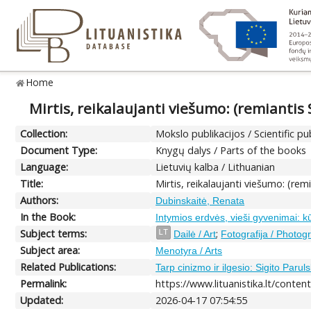
Home
Mirtis, reikalaujanti viešumo: (remiantis 
Collection:
Mokslo publikacijos / Scientific pu
Document Type:
Knygų dalys / Parts of the books
Language:
Lietuvių kalba / Lithuanian
Title:
Mirtis, reikalaujanti viešumo: (rem
Authors:
Dubinskaitė, Renata
In the Book:
Intymios erdvės, vieši gyvenimai: kū
Subject terms:
;
LT
Dailė / Art
Fotografija / Photog
Subject area:
Menotyra / Arts
Related Publications:
Tarp cinizmo ir ilgesio: Sigito Paru
Permalink:
https://www.lituanistika.lt/conten
Updated:
2026-04-17 07:54:55