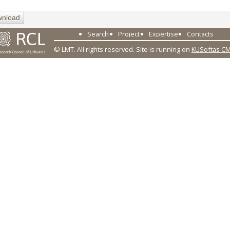
nload
Search
Project
Expertise
Contacts
© LMT. All rights reserved.
Site is running on
KUSoftas C