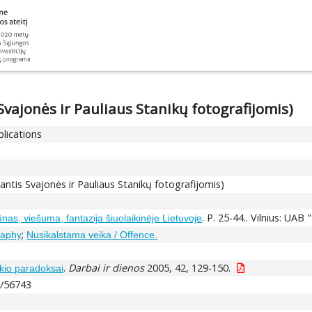
Svajonės ir Pauliaus Stanikų fotografijomis)
blications
iantis Svajonės ir Pauliaus Stanikų fotografijomis)
. P. 25-44.. Vilnius: UAB
nas, viešuma, fantazija šiuolaikinėje Lietuvoje
;
raphy
Nusikalstama veika / Offence.
.
Darbai ir dienos
2005, 42, 129-150.
lskio paradoksai
t/56743