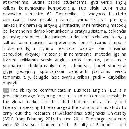
atitikmenimis. Būtina padėti studentams įgyti verslo anglų
kalbos komunikacinę kompetenciją. Tuo tikslu 2014 metų
pavasario semestre 62 Ekonomikos ir vadybos fakulteto
pirmakursiai buvo įtraukti į tyrimą. Tyrimo tikslas – parengti
lanksčią ir dinamišką aktyviųjų imitacinių ir neimitacinių metodų
bei komandinio darbo komunikacinių pratybų sistemą, teikiančią
galimybę ir stipriems, ir silpniems studentams siekti verslo anglų
kalbos komunikacinės kompetencijos jiems tinkamu tempu ir
mokėjimo lygiu. Tyrimo rezultatai parodė, kad tinkamai
panaudoti aktyvieji imitaciniai ir neimitaciniai metodai įgalina
įtvirtinti reikiamus verslo anglų kalbos terminus, posakius ir
gramatines struktūras ilgalaikėje atmintyje. Todėl studentai
įgyja gebėjimų spontaniškai bendrauti įvairiomis verslo
temomis, t. y. išsiugdo labia svarbų kalbos įgūdį – kūrybiškai
mąstyti.
The ability to communicate in Business English (BE) is a
EN
great advantage for young specialists to be come successful in
the global market. The fact that students lack accuracy and
fluency in speaking BE encouraged the authors of this study to
carry out the research at Aleksandras Stulginskis University
(ASU) from February 2014 to June 2014. The target students
were 62 first year learners of the Faculty of Economics and