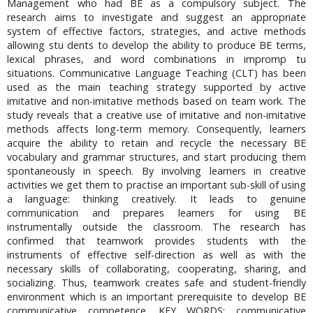
Management who had BE as a compulsory subject. The
research aims to investigate and suggest an appropriate
system of effective factors, strategies, and active methods
allowing stu dents to develop the ability to produce BE terms,
lexical phrases, and word combinations in impromp tu
situations. Communicative Language Teaching (CLT) has been
used as the main teaching strategy supported by active
imitative and non-imitative methods based on team work. The
study reveals that a creative use of imitative and non-imitative
methods affects long-term memory. Consequently, learners
acquire the ability to retain and recycle the necessary BE
vocabulary and grammar structures, and start producing them
spontaneously in speech. By involving learners in creative
activities we get them to practise an important sub-skill of using
a language: thinking creatively. It leads to genuine
communication and prepares learners for using BE
instrumentally outside the classroom. The research has
confirmed that teamwork provides students with the
instruments of effective self-direction as well as with the
necessary skills of collaborating, cooperating, sharing, and
socializing. Thus, teamwork creates safe and student-friendly
environment which is an important prerequisite to develop BE
communicative competence. KEY WORDS: communicative