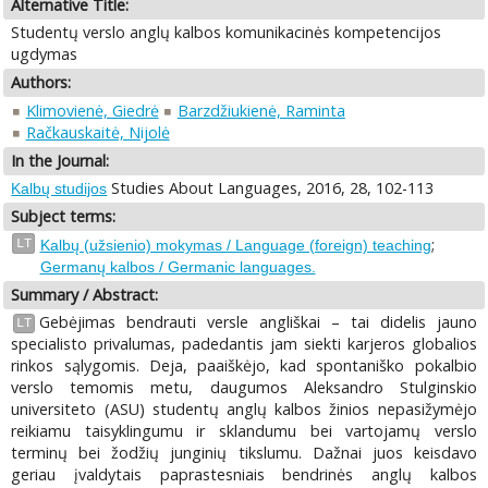
Alternative Title:
Studentų verslo anglų kalbos komunikacinės kompetencijos
ugdymas
Authors:
Klimovienė, Giedrė
Barzdžiukienė, Raminta
Račkauskaitė, Nijolė
In the Journal:
Studies About Languages, 2016, 28, 102-113
Kalbų studijos
Subject terms:
;
LT
Kalbų (užsienio) mokymas / Language (foreign) teaching
Germanų kalbos / Germanic languages.
Summary / Abstract:
Gebėjimas bendrauti versle angliškai – tai didelis jauno
LT
specialisto privalumas, padedantis jam siekti karjeros globalios
rinkos sąlygomis. Deja, paaiškėjo, kad spontaniško pokalbio
verslo temomis metu, daugumos Aleksandro Stulginskio
universiteto (ASU) studentų anglų kalbos žinios nepasižymėjo
reikiamu taisyklingumu ir sklandumu bei vartojamų verslo
terminų bei žodžių junginių tikslumu. Dažnai juos keisdavo
geriau įvaldytais paprastesniais bendrinės anglų kalbos