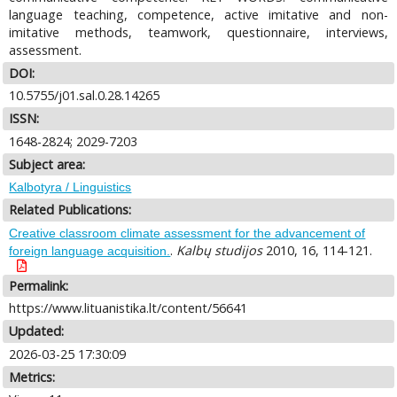
language teaching, competence, active imitative and non-
imitative methods, teamwork, questionnaire, interviews,
assessment.
DOI:
10.5755/j01.sal.0.28.14265
ISSN:
1648-2824; 2029-7203
Subject area:
Kalbotyra / Linguistics
Related Publications:
Creative classroom climate assessment for the advancement of
.
Kalbų studijos
2010, 16, 114-121.
foreign language acquisition.
Permalink:
https://www.lituanistika.lt/content/56641
Updated:
2026-03-25 17:30:09
Metrics: