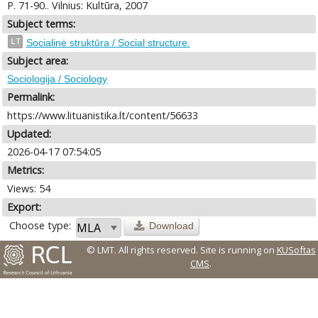
P. 71-90.. Vilnius: Kultūra, 2007
Subject terms:
LT
Socialinė struktūra / Social structure.
Subject area:
Sociologija / Sociology
Permalink:
https://www.lituanistika.lt/content/56633
Updated:
2026-04-17 07:54:05
Metrics:
Views: 54
Export:
Choose type:
Download
© LMT. All rights reserved.
Site is running on
KUSoftas
CMS
.