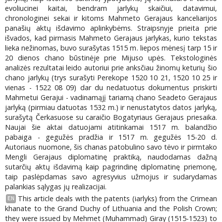
evoliucinei kaitai, bendram jarlykų skaičiui, datavimui,
chronologinei sekai ir kitoms Mahmeto Gerajaus kanceliarijos
panašių aktų išdavimo aplinkybėms. Straipsnyje prieita prie
išvados, kad pirmasis Mahmeto Gerajaus jarlykas, kurio tekstas
lieka nežinomas, buvo surašytas 1515 m. liepos mėnesį tarp 15 ir
20 dienos chano būstinėje prie Mijuso upės. Tekstologinės
analizės rezultatai leido autoriui prie anksčiau žinomų keturių šio
chano jarlykų (trys surašyti Perekope 1520 10 21, 1520 10 25 ir
vienas - 1522 08 09) dar du nedatuotus dokumentus priskirti
Mahmetui Gerajui - vadinamąjį tariamą chano Seadeto Gerajaus
jarlyką (pirmiau datuotas 1532 m.) ir nenustatytos datos jarlyką,
surašytą Čerkasuose su caraičio Bogatyriaus Gerajaus priesaika.
Naujai šie aktai datuojami atitinkamai 1517 m. balandžio
pabaiga - gegužės pradžia ir 1517 m. gegužės 15-20 d.
Autoriaus nuomone, šis chanas patobulino savo tėvo ir pirmtako
Mengli Gerajaus diplomatinę praktiką, naudodamas dažną
sutarčių aktų išdavimą kaip pagrindinę diplomatinę priemonę,
taip paslėpdamas savo agresyvius užmojus ir sudarydamas
palankias sąlygas jų realizacijai.
This article deals with the patents (iarlyks) from the Crimean
EN
khanate to the Grand Duchy of Lithuania and the Polish Crown;
they were issued by Mehmet (Muhammad) Giray (1515-1523) to