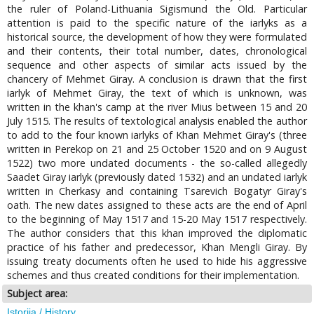
the ruler of Poland-Lithuania Sigismund the Old. Particular
attention is paid to the specific nature of the iarlyks as a
historical source, the development of how they were formulated
and their contents, their total number, dates, chronological
sequence and other aspects of similar acts issued by the
chancery of Mehmet Giray. A conclusion is drawn that the first
iarlyk of Mehmet Giray, the text of which is unknown, was
written in the khan's camp at the river Mius between 15 and 20
July 1515. The results of textological analysis enabled the author
to add to the four known iarlyks of Khan Mehmet Giray's (three
written in Perekop on 21 and 25 October 1520 and on 9 August
1522) two more undated documents - the so-called allegedly
Saadet Giray iarlyk (previously dated 1532) and an undated iarlyk
written in Cherkasy and containing Tsarevich Bogatyr Giray's
oath. The new dates assigned to these acts are the end of April
to the beginning of May 1517 and 15-20 May 1517 respectively.
The author considers that this khan improved the diplomatic
practice of his father and predecessor, Khan Mengli Giray. By
issuing treaty documents often he used to hide his aggressive
schemes and thus created conditions for their implementation.
Subject area:
Istorija / History