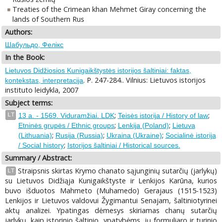
Treaties of the Crimean khan Mehmet Giray concerning the
lands of Southern Rus
Authors:
Шабульдо, Фелiкс
In the Book:
Lietuvos Didžiosios Kunigaikštystės istorijos šaltiniai: faktas,
. P. 247-284.. Vilnius: Lietuvos istorijos
kontekstas, interpretacija
instituto leidykla, 2007
Subject terms:
;
;
LT
13 a. - 1569. Viduramžiai. LDK
Teisės istorija / History of law
;
;
Etninės grupės / Ethnic groups
Lenkija (Poland)
Lietuva
;
;
;
(Lithuania)
Rusija (Russia)
Ukraina (Ukraine)
Socialinė istorija
;
/ Social history
Istorijos šaltiniai / Historical sources.
Summary / Abstract:
Straipsnis skirtas Krymo chanato sąjunginių sutarčių (jarlykų)
LT
su Lietuvos Didžiąja Kunigaikštyste ir Lenkijos Karūna, kurios
buvo išduotos Mahmeto (Muhamedo) Gerajaus (1515-1523)
Lenkijos ir Lietuvos valdovui Žygimantui Senajam, šaltiniotyrinei
aktų analizei. Ypatingas dėmesys skiriamas chanų sutarčių
jarlykų, kaip istorinio šaltinio, ypatybėms, jų formuliaro ir turinio